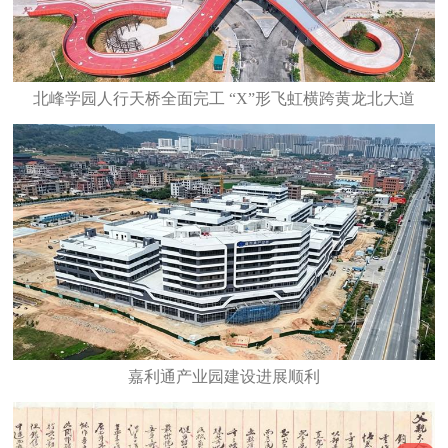
北峰学园人行天桥全面完工 “X”形飞虹横跨黄龙北大道
嘉利通产业园建设进展顺利