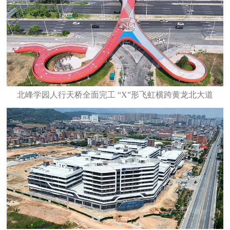
北峰学园人行天桥全面完工 “X”形飞虹横跨黄龙北大道