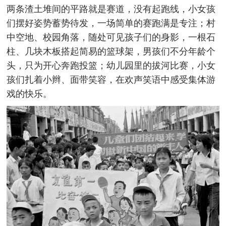
两条渣土堆间的平路就是赛道，没有起跑线，小女孩
们摆好姿势蓄势待发，一场简单的赛跑满是专注；村
中空地、校园角落，随处可见孩子们的身影，一根石
柱、几块木板搭起简易的篮球架，男孩们不分年龄个
头，只为开心奔跑投篮；幼儿园里的拔河比赛，小女
孩们扎着小辫、面带笑容，在欢声笑语中感受集体游
戏的快乐。