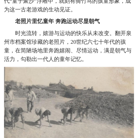
代“童子聚沙”浮雕中，就刻有骑竹马的孩童形象，成
为这一古老游戏的生动见证。
老照片里忆童年 奔跑运动尽显朝气
时光流转，嬉游与运动的快乐从未改变。翻开泉
州市档案馆珍藏的老照片，20世纪六七十年代的孩
童，在简陋场地里奔跑嬉闹、尽情运动，满是朝气与
活力，勾勒出一代人的童年记忆。