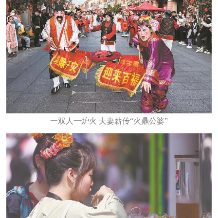
一双人一炉火 夫妻薪传“火鼎公婆”