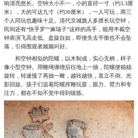
响清亮悠长。空钟大小不一，小的直径一寸（约3.3厘
米），大的可达九寸（约30厘米），一人可玩，两三
个人同玩也趣味十足。清代京城旗人多擅长玩空钟，
民间还有“快手罗”“麻瑞子”这样的高手，能用半截空
钟表演飞高走低、盘旋自如，即便失去平衡也不会坠
落，引得围观者频频叫好。
和空钟相似的陀螺，以木制成，实心无柄，样子
像小型空钟。用鞭绳缠绕后往地上一抽，陀螺便稳稳
旋转，转速慢了再抽一鞭，越转越快，直立不倒、光
影回旋。孩子们追着陀螺挥鞭玩耍，眼力、臂力和专
注力，都在不知不觉中得到锻炼。