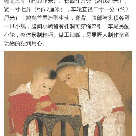
物高三寸（约10厘米）、长四寸八分（约16厘米）、
宽一寸七分（约5.7厘米），车轮直径二寸一分（约7
厘米），鸠鸟首尾造型生动，脊背、腹部与头顶各塑
一只小鸠，腹间小鸠留有孔洞可穿绳牵引，车尾另配
小轮，整体形制精巧、做工细腻，尽显匠人制作孩童
玩物的独到用心。