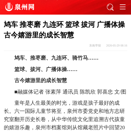
鸠车 推枣磨 九连环 篮球 拔河 广播体操
古今嬉游里的成长智慧
东南早报
2026-05-29 08:16
鸠车、推枣磨、九连环、骑竹马……
篮球、拔河、广播体操……
古今嬉游里的成长智慧
■融媒体记者 张素萍 通讯员 陈凯欣 郭喜忠 文/图
童年是人生最美的时光，游戏是孩子最好的成
长。六一国际儿童节将至，泉州市委党史和地方志研
究室翻开历史长卷，从中华传统文化里追溯古代孩童
的嬉游乐趣，泉州市档案馆则从馆藏老照片中回望20