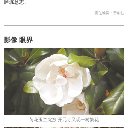
磨炼意志。
责任编辑：
黄冬虹
影像 眼界
​荷花玉兰绽放 开元寺又现一树繁花