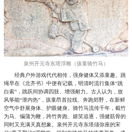
泉州开元寺东塔浮雕（孩童骑竹马）
经典户外游戏代代相传，强身健体又添童趣。跳
绳早在《北齐书》中便有记载，明清时流行集体“跳
白索”，跳跃间协调四肢、增强耐力。古人认为，放
风筝能“泄内热”，孩童昂首拉线、奔跑郊野，在新鲜
空气中舒展身体、护眼健身。骑竹马流传千年，截竹
为马、编蒲为鞭，跨竹奔跑、嬉笑追逐，强健筋骨的
同时又充满天真想象。泉州开元寺东塔须弥座的宋