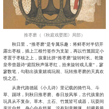
推枣磨（《秋庭戏婴图》局部）
秋日里，“推枣磨”是专属乐趣：将鲜枣对半切开
露出枣核，插上三根竹签作为支架，再以竹篾固定小
枣置于枣核之上，孩童比拼“推枣磨”旋转时长。乾隆
皇帝曾题诗“庭院秋声落枣红，拾来旋转戏儿童”，寥
寥数笔，勾勒出孩童嬉戏玩闹、玩转推枣磨的天真欢
悦之态。
从唐代路德延《小儿诗》里记载的骑竹马、斗
草、踢球，到秋日推枣磨、春日放风筝，古代孩童的
玩具从不复杂。草木、土石、竹篾皆可成器，玩耍间
亲近自然，身心自在舒展，没有刻意雕琢，却藏着最