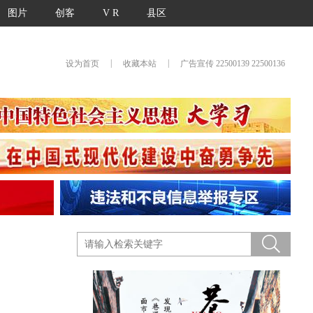
图片
创客
V R
县区
|
|
设为首页
收藏本站
广告宣传 22500139 22500136