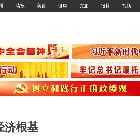
州
读报
美食
健康
文旅
报料
视频
经济根基