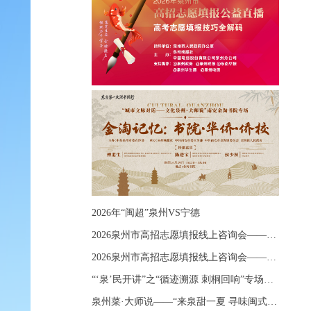
2026年“闽超”泉州VS宁德
2026泉州市高招志愿填报线上咨询会——《出分应急课堂：全流程拆解志愿填报》主题讲座
2026泉州市高招志愿填报线上咨询会——《志愿填报 答疑直播》主题讲座
“‘泉’民开讲”之“循迹溯源 刺桐回响”专场宣讲
泉州菜·大师说——“来泉甜一夏 寻味闽式鲜”上官品牌专场直播