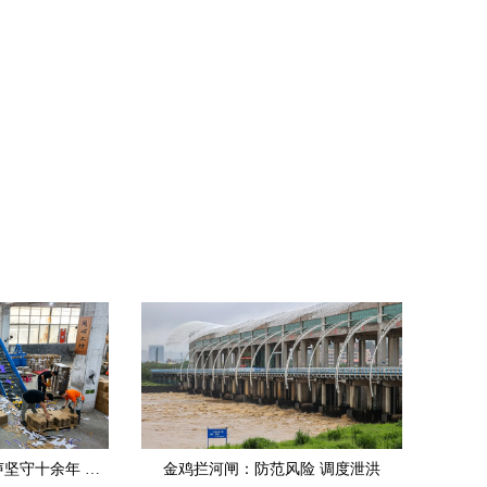
德化有个同心工坊 无声坚守十余年 为残障人士适配岗位53人次
金鸡拦河闸：防范风险 调度泄洪