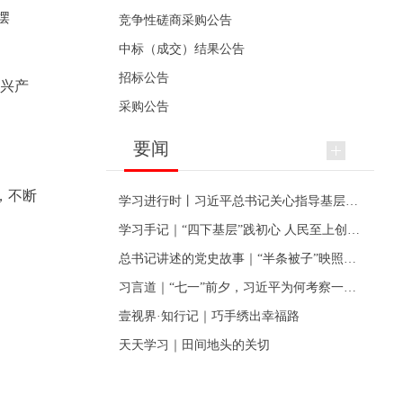
摆
竞争性磋商采购公告
中标（成交）结果公告
招标公告
新兴产
采购公告
要闻
，不断
学习进行时丨习近平总书记关心指导基层党建的故事
学习手记｜“四下基层”践初心 人民至上创伟业
总书记讲述的党史故事｜“半条被子”映照初心
习言道｜“七一”前夕，习近平为何考察一个村级党组织
壹视界·知行记｜巧手绣出幸福路
天天学习｜田间地头的关切