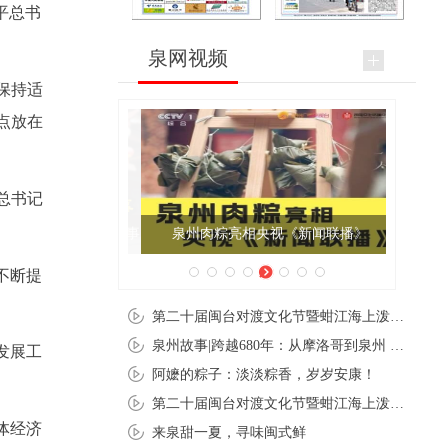
平总书
泉网视频
保持适
点放在
总书记
泉州肉粽亮相央视《新闻联播》
不断提
第二十届闽台对渡文化节暨蚶江海上泼水节在石狮蚶江启幕
泉州故事|跨越680年：从摩洛哥到泉州 丝路使者“中国行”
发展工
阿嬷的粽子：淡淡粽香，岁岁安康！
第二十届闽台对渡文化节暨蚶江海上泼水节在石狮蚶江开幕
体经济
来泉甜一夏，寻味闽式鲜