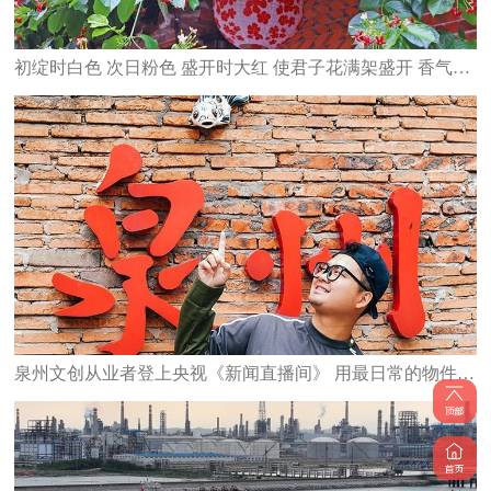
初绽时白色 次日粉色 盛开时大红 使君子花满架盛开 香气四溢
泉州文创从业者登上央视《新闻直播间》 用最日常的物件 承载最深的乡愁