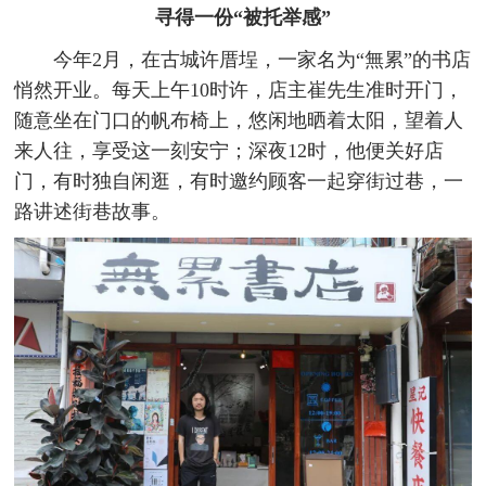
寻得一份“被托举感”
今年2月，在古城许厝埕，一家名为“無累”的书店
悄然开业。每天上午10时许，店主崔先生准时开门，
随意坐在门口的帆布椅上，悠闲地晒着太阳，望着人
来人往，享受这一刻安宁；深夜12时，他便关好店
门，有时独自闲逛，有时邀约顾客一起穿街过巷，一
路讲述街巷故事。