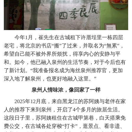
今年1月，崔先生在古城租下许厝埕里一栋四层
老宅，将北京的书店“搬”了过来，并取名为“無累”，
希望自己能不被外界所烦扰，得享内心的安静与平
和。如今，他已融入泉州的生活节奏，对于今后也有
了新计划。“我准备报名成为海丝泉州推荐官，更加
深入地了解泉州，也更好地融入这里。”
泉州人情味浓，像回家了一样
2025年12月底，来自黑龙江的苏阿姨与老伴在家
人的推荐下来到泉州，开启了4个多月的旅居生活。
这段日子里，苏阿姨租住在古城甲第巷，白天搭乘免
费公交，在古城各处穿梭“打卡”，逛景点、看非遗、