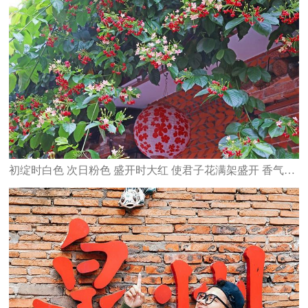
初绽时白色 次日粉色 盛开时大红 使君子花满架盛开 香气四溢