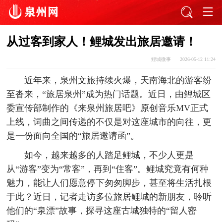
从过客到家人！鲤城发出旅居邀请！
鲤城微事
2026-05-12 11:24
近年来，泉州文旅持续火爆，天南海北的游客纷
至沓来，“旅居泉州”成为热门话题。近日，由鲤城区
委宣传部制作的《来泉州旅居吧》原创音乐MV正式
上线，词曲之间传递的不仅是对这座城市的向往，更
是一份面向全国的“旅居邀请函”。
如今，越来越多的人踏足鲤城，不少人更是
从“游客”变为“常客”，再到“住客”。鲤城究竟有何种
魅力，能让人们愿意停下匆匆脚步，甚至将生活扎根
于此？近日，记者走访多位旅居鲤城的新朋友，聆听
他们的“泉漂”故事，探寻这座古城独特的“留人密