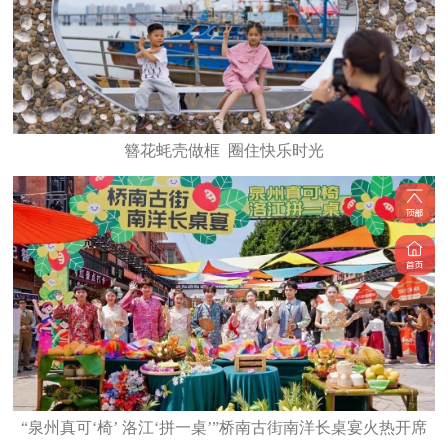
簪花蚝壳做框 圈住快乐时光
“泉州真可‘椅’ 洛江‘拼一桌’”桥南古街南洋长桌宴火热开席