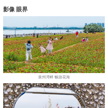
影像 眼界
泉州湾畔 畅游花海