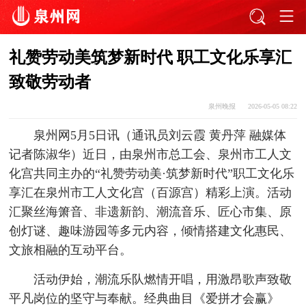
礼赞劳动美筑梦新时代 职工文化乐享汇
致敬劳动者
泉州晚报
2026-05-05 08:22
泉州网5月5日讯（通讯员刘云霞 黄丹萍 融媒体
记者陈淑华）近日，由泉州市总工会、泉州市工人文
化宫共同主办的“礼赞劳动美·筑梦新时代”职工文化乐
享汇在泉州市工人文化宫（百源宫）精彩上演。活动
汇聚丝海箫音、非遗新韵、潮流音乐、匠心市集、原
创灯谜、趣味游园等多元内容，倾情搭建文化惠民、
文旅相融的互动平台。
活动伊始，潮流乐队燃情开唱，用激昂歌声致敬
平凡岗位的坚守与奉献。经典曲目《爱拼才会赢》