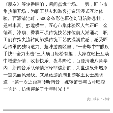
《朋友》等轮番唱响，瞬间点燃全场。一旁，匠心市
集热闹开场，为职工朋友和游客打造沉浸式互动体
验。百源清池畔，500余条彩色原创灯谜沿路悬挂，
题材丰富、妙趣横生。匠心市集体验区人气正旺，金
箔画、漆扇、香囊三项传统技艺摊位前人潮涌动，职
工们在指尖流转间触摸传统工艺的温润质感，感受匠
心传承的独特魅力。趣味游园区里，“一击即中”“眼疾
手快”“全力出击”三大项目轻松有趣，大家在轻松互动
中增进亲情、收获快乐。夜幕降临，百源清池八角亭
内，新南音乐队倾情演绎非遗新韵，为世遗泉州增添
一道亮丽风景线。来泉旅游的湖北游客王女士感慨
道：“第一次近距离聆听南音，婉转箫音与古朴唱腔
一响起，仿佛穿越了千年时光！”
责任编辑：
林嵘