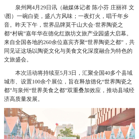
泉州网4月29日讯
（融媒体记者 陈小芬 庄丽祥 文
\图）
一碗白瓷，盛八方风味；一夜灯火，唱千年乡
音。昨天下午，世界品牌莫干山大会·世界陶瓷之
都“村碗”嘉年华在德化红旗坊文旅产业园盛大启幕。
来自全国各地的260余位嘉宾齐聚“世界陶瓷之都”，共
同见证这场以陶瓷文化与美食文化深度融合为特色的
文旅盛会。
本次活动将持续至5月3日，汇聚全国40多个县域
城市、设置100余个展位，旨在释放德化“世界陶瓷之
都”与泉州“世界美食之都”双重叠加效应，推动县域经
济高质量发展。