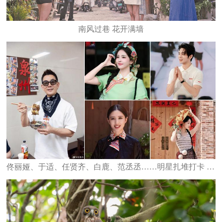
南风过巷 花开满墙
佟丽娅、于适、任贤齐、白鹿、范丞丞……明星扎堆打卡 泉州星光熠熠