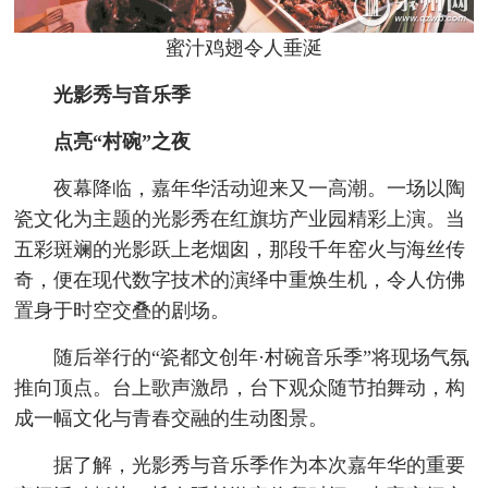
蜜汁鸡翅令人垂涎
光影秀与音乐季
点亮“村碗”之夜
夜幕降临，嘉年华活动迎来又一高潮。一场以陶
瓷文化为主题的光影秀在红旗坊产业园精彩上演。当
五彩斑斓的光影跃上老烟囱，那段千年窑火与海丝传
奇，便在现代数字技术的演绎中重焕生机，令人仿佛
置身于时空交叠的剧场。
随后举行的“瓷都文创年·村碗音乐季”将现场气氛
推向顶点。台上歌声激昂，台下观众随节拍舞动，构
成一幅文化与青春交融的生动图景。
据了解，光影秀与音乐季作为本次嘉年华的重要