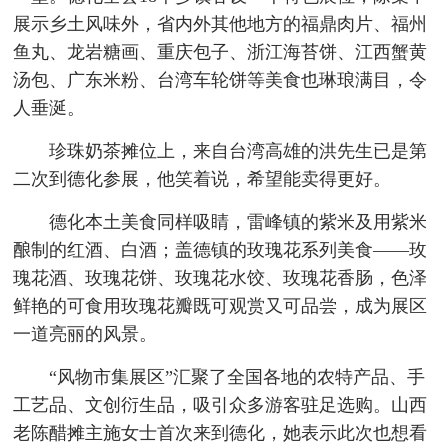
展示乡土风味外，省内外其他地方的福鼎肉片、福州
鱼丸、龙岩糖画、重庆包子、浙江海苔饼、江西蟹黄
汤包、广东米粉、台湾车轮饼等美食也琳琅满目，令
人垂涎。
珍珠奶茶摊位上，来自台湾高雄的洪先生已是第
二次到德化参展，他笑着说，希望能卖得更好。
德化本土美食同样吸睛，雷峰镇的紫米及用紫米
酿制的红酒、白酒；盖德镇的玫瑰花系列美食——玫
瑰花酒、玫瑰花饼、玫瑰花水饺、玫瑰花香肠，色泽
鲜艳的可食用玫瑰花瓣既可观赏又可品尝，成为展区
一道亮丽的风景。
“风物市集展区”汇聚了全国各地的农特产品、手
工艺品、文创衍生品，吸引众多游客驻足选购。山西
老陈醋摊主施女士首次来到德化，她表示此次也想看