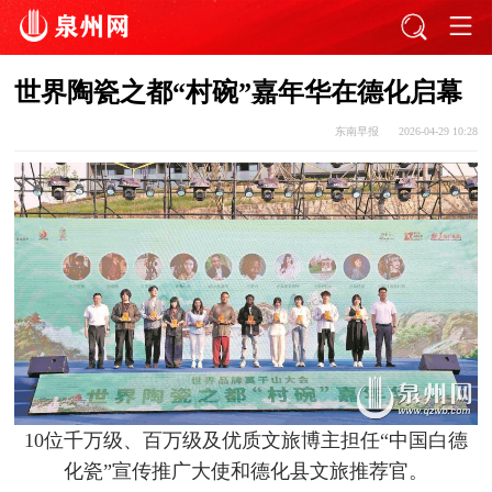
世界陶瓷之都“村碗”嘉年华在德化启幕
东南早报
2026-04-29 10:28
10位千万级、百万级及优质文旅博主担任“中国白德
化瓷”宣传推广大使和德化县文旅推荐官。