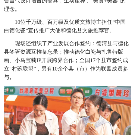
合当代设计语言的餐具，生动诠释了“美食+美器”的
理念。
10位千万级、百万级及优质文旅博主担任“中国
白德化瓷”宣传推广大使和德化县文旅推荐官。
现场还组织了产业发展合作签约：德清县与德化
县签署资源互推备忘录；推动德化白瓷与扎鲁特版
画、小马宝莉IP开展跨界合作；全国17个县市签约成
立“村碗联盟”，另有10余个县（市）作为联盟成员参
与。