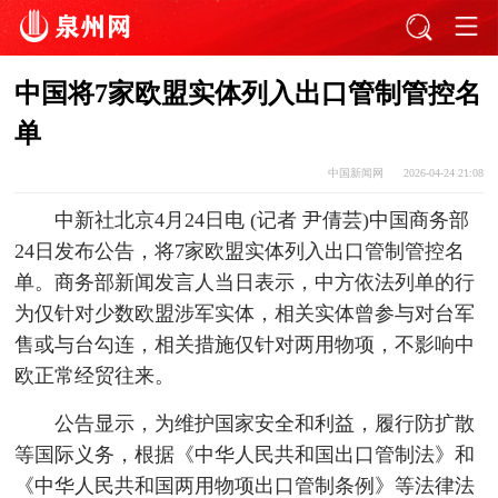
中国将7家欧盟实体列入出口管制管控名
单
中国新闻网
2026-04-24 21:08
中新社北京4月24日电 (记者 尹倩芸)中国商务部
24日发布公告，将7家欧盟实体列入出口管制管控名
单。商务部新闻发言人当日表示，中方依法列单的行
为仅针对少数欧盟涉军实体，相关实体曾参与对台军
售或与台勾连，相关措施仅针对两用物项，不影响中
欧正常经贸往来。
公告显示，为维护国家安全和利益，履行防扩散
等国际义务，根据《中华人民共和国出口管制法》和
《中华人民共和国两用物项出口管制条例》等法律法