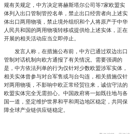
规有关规定，中方决定将赫斯塔尔公司等7家欧盟实
体列入出口管制管控名单，禁止出口经营者向上述实
体出口两用物项，禁止境外组织和个人将原产于中华
人民共和国的两用物项转移或提供给上述实体，正在
开展的相关活动应当立即停止。
发言人称，在措施公布前，中方已通过双边出口
管制对话机制向欧方通报了有关情况。需要强调的
是，中方依法列单的行为仅针对少数欧盟涉军实体，
相关实体曾参与对台军售或与台勾连，相关措施仅针
对两用物项，不影响中欧正常经贸往来，诚信守法的
欧盟实体完全无需担心。中国政府将一如既往地与各
国一道，坚定维护世界和平和周边地区稳定，共同保
障全球产业链供应链稳定。