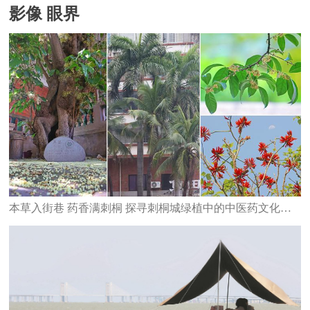
影像 眼界
本草入街巷 药香满刺桐 探寻刺桐城绿植中的中医药文化密码