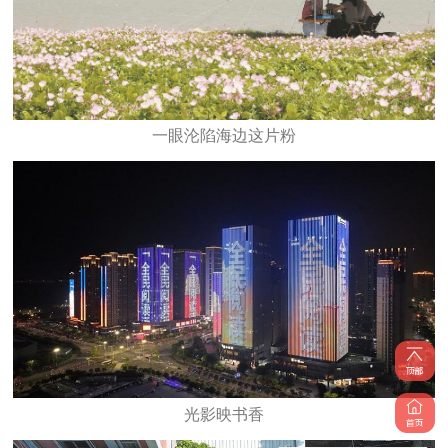
一眼沦陷海边这片粉
光影映书香