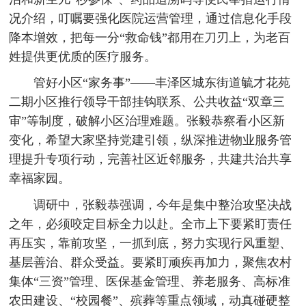
况介绍，叮嘱要强化医院运营管理，通过信息化手段
降本增效，把每一分“救命钱”都用在刀刃上，为老百
姓提供更优质的医疗服务。
管好小区“家务事”——丰泽区城东街道毓才花苑
二期小区推行领导干部挂钩联系、公共收益“双章三
审”等制度，破解小区治理难题。张毅恭察看小区新
变化，希望大家坚持党建引领，纵深推进物业服务管
理提升专项行动，完善社区近邻服务，共建共治共享
幸福家园。
调研中，张毅恭强调，今年是集中整治攻坚决战
之年，必须咬定目标全力以赴。全市上下要紧盯责任
再压实，靠前攻坚，一抓到底，努力实现行风重塑、
基层善治、群众受益。要紧盯顽疾再加力，聚焦农村
集体“三资”管理、医保基金管理、养老服务、高标准
农田建设、“校园餐”、殡葬等重点领域，动真碰硬整