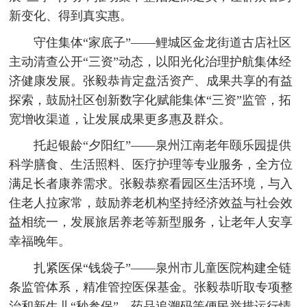
新变化、得到真实惠。
守住集体“家底子”——鲤城区金龙街道古店社区
主动清查公开“三资”动态，以阳光化治理护航集体经
济健康发展。张毅恭肯定盘活资产、成果共享的有益
探索，鼓励社区创新数字化赋能集体“三资”监管，拓
宽增收渠道，让发展成果更多惠及群众。
托起银龄“夕阳红”——泉州江南老年颐乐园提供
科学膳食、生活照料、医疗护理等专业服务，全方位
满足长者康养需求。张毅恭察看园区生活环境，与入
住老人拉家常，鼓励养老机构坚持经济效益与社会效
益相统一，发展旅居养老等新型服务，让老年人安享
幸福晚年。
扎紧医保“钱袋子”——泉州市儿童医院构建全链
条监管体系，精准管控医保基金。张毅恭听取专项整
治和新生儿“秒参保”、药品追溯码等便民举措运行情