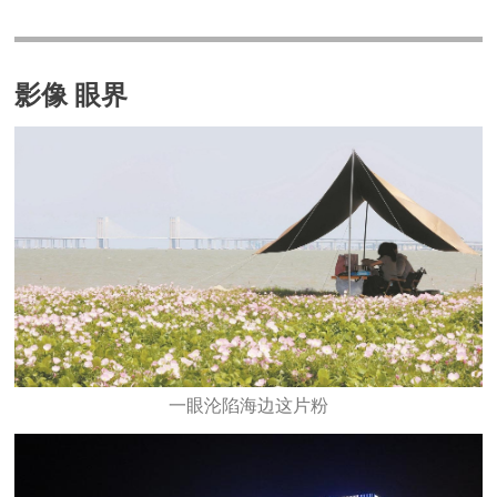
影像 眼界
一眼沦陷海边这片粉