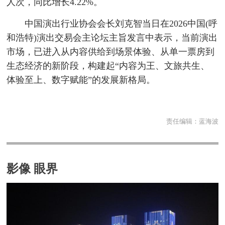
人次，同比增长4.22%。
中国演出行业协会会长刘克智当日在2026中国(呼
和浩特)演出交易会主论坛主旨发言中表示，当前演出
市场，已进入从内容供给到场景体验、从单一票房到
生态经济的新阶段，构建起“内容为王、文旅共生、
体验至上、数字赋能”的发展新格局。
责任编辑：
蓝海波
影像 眼界