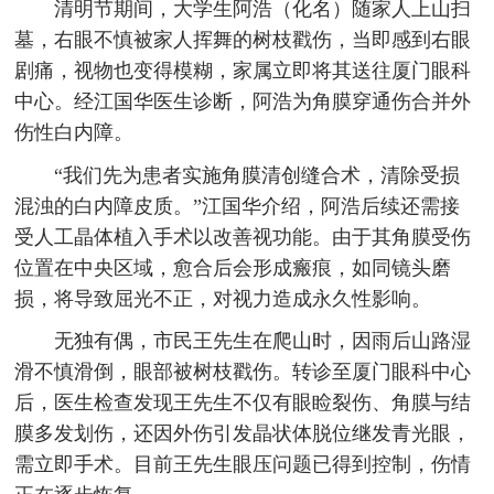
清明节期间，大学生阿浩（化名）随家人上山扫
墓，右眼不慎被家人挥舞的树枝戳伤，当即感到右眼
剧痛，视物也变得模糊，家属立即将其送往厦门眼科
中心。经江国华医生诊断，阿浩为角膜穿通伤合并外
伤性白内障。
“我们先为患者实施角膜清创缝合术，清除受损
混浊的白内障皮质。”江国华介绍，阿浩后续还需接
受人工晶体植入手术以改善视功能。由于其角膜受伤
位置在中央区域，愈合后会形成瘢痕，如同镜头磨
损，将导致屈光不正，对视力造成永久性影响。
无独有偶，市民王先生在爬山时，因雨后山路湿
滑不慎滑倒，眼部被树枝戳伤。转诊至厦门眼科中心
后，医生检查发现王先生不仅有眼睑裂伤、角膜与结
膜多发划伤，还因外伤引发晶状体脱位继发青光眼，
需立即手术。目前王先生眼压问题已得到控制，伤情