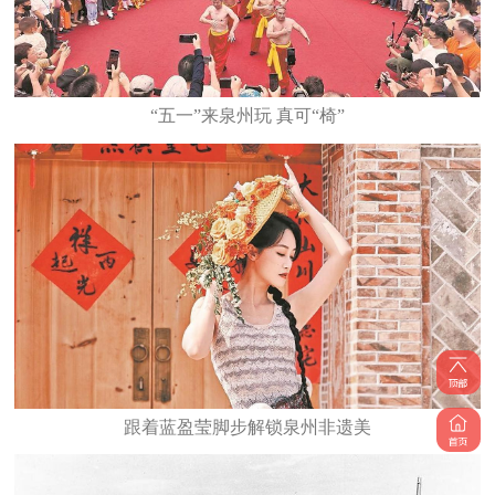
“五一”来泉州玩 真可“椅”
跟着蓝盈莹脚步解锁泉州非遗美