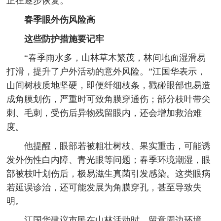
正在逐步恢复。
春季眼外伤风险高
这些防护措施要记牢
“春季雨水多，山林草木繁茂，林间地面湿滑易
打滑，提升了户外活动的意外风险。”江国华表示，
山间树枝质地坚硬，即便纤细枝条，戳碰眼部也易造
成角膜划伤，严重时可致角膜穿通伤；部分枝叶带尖
刺、毛刺，受伤后异物残留眼内，还会增加救治难
度。
他提醒，眼部若被粗壮树枝、果实重击，可能诱
发外伤性白内障、青光眼等问题；春季环境潮湿，眼
部被枝叶划伤后，极易滋生真菌引发感染。这类眼病
若延误诊治，还可能发展为角膜穿孔，甚至导致失
明。
江国华建议市民在山林活动时，留意周边环境，