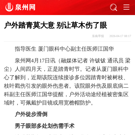
户外踏青莫大意 别让草木伤了眼
东南早报
2026-04-17 08:17
指导医生 厦门眼科中心副主任医师江国华
泉州网4月17日讯（融媒体记者 许钹钹 通讯员 梁
尘）人间四月天，正是踏青时节。记者从厦门眼科中
心了解到，近期该院连续接诊多位因踏青时被树枝、
枝叶戳伤引发的眼外伤患者。该院眼外伤及眼底病二
科副主任医师江国华提醒，户外活动途经植被密集区
域时，可佩戴护目镜或用宽檐帽防护。
户外徒步滑倒
男子眼部多处划伤需手术