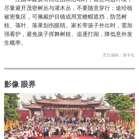
尽量避开茂密树丛与灌木丛，不要随意穿行；途经植
被密集区，可佩戴护目镜或用宽檐帽遮挡，防范树
枝、落叶、落果划伤眼睛。家长带孩子外出时，需加
强看护，避免孩子挥舞树枝、追逐打闹，降低意外发
生概率。
责任编辑：
黄冬虹
影像 眼界