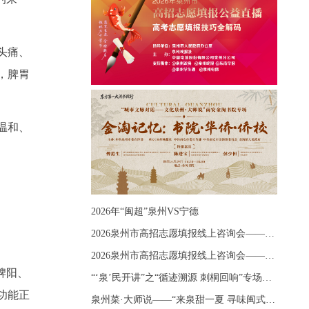
头痛、
，脾胃
温和、
2026年“闽超”泉州VS宁德
2026泉州市高招志愿填报线上咨询会——《出分应急课堂：全流程拆解志愿填报》主题讲座
2026泉州市高招志愿填报线上咨询会——《志愿填报 答疑直播》主题讲座
脾阳、
“‘泉’民开讲”之“循迹溯源 刺桐回响”专场宣讲
功能正
泉州菜·大师说——“来泉甜一夏 寻味闽式鲜”上官品牌专场直播