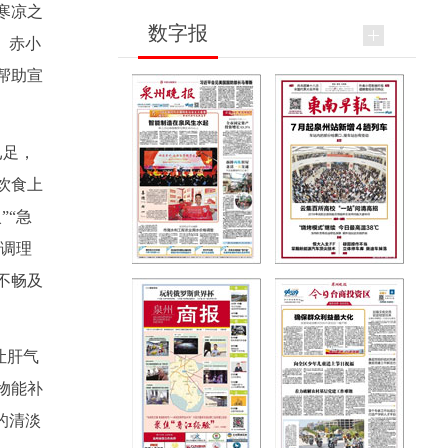
寒凉之
数字报
、赤小
帮助宣
已足，
饮食上
”“急
食调理
不畅及
让肝气
物能补
的清淡