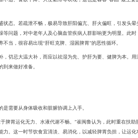
盛状态。若疏泄不畅，极易导致肝阳偏亢、肝火偏旺，引发头晕
躁等问题，对中老年人及心脑血管疾病人群影响更为明显。此时
养不当，很容易出现“肝旺克脾、湿困脾胃”的恶性循环。
补，切忌大温大补，而应以祛湿为先、护肝为要、健脾为本。用
的到来做好准备。
的是需要从身体吸收和脏腑协调上入手。
在于脾胃运化无力、水液代谢不畅。”崔闽鲁认为，此时重在扶助
能力。这一时节饮食宜清淡、易消化，以减轻脾胃负担，让运化