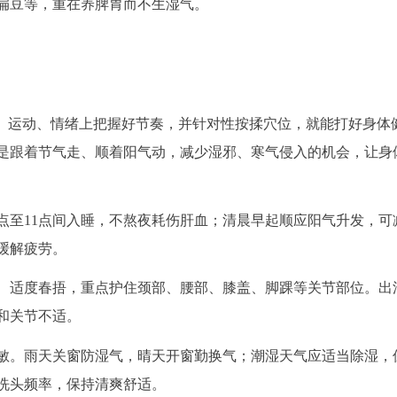
扁豆等，重在养脾胃而不生湿气。
息、运动、情绪上把握好节奏，并针对性按揉穴位，就能打好身体
是跟着节气走、顺着阳气动，减少湿邪、寒气侵入的机会，让身
点至11点间入睡，不熬夜耗伤肝血；清晨早起顺应阳气升发，可
、缓解疲劳。
、适度春捂，重点护住颈部、腰部、膝盖、脚踝等关节部位。出
和关节不适。
敏。雨天关窗防湿气，晴天开窗勤换气；潮湿天气应适当除湿，
洗头频率，保持清爽舒适。