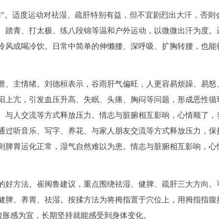
阳”。适度运动对祛湿、疏肝特别有益，但不宜剧烈出大汗，否则
、踏青、打太极、练八段锦等温和户外运动，以微微出汗为度。
冷风或喝冷饮。日常中简单的伸懒腰、深呼吸、扩胸转腰，也能
泄、主情绪。刘德桓表示，谷雨肝气偏旺，人更容易烦躁、易怒
阳上亢，引发血压升高、失眠、头痛、胸闷等问题，形成恶性循
、与人交流等方式释放压力。情志与脏腑相互影响，心情顺了，
通过听音乐、写字、养花、与家人朋友交流等方式释放压力，保
则脾胃运化正常，湿气自然难以为患。情志与脏腑相互影响，心
的好方法。崔闽鲁建议，重点围绕祛湿、健脾、疏肝三大方向。
健脾、养胃、祛湿。按揉方法为将拇指置于穴位上，用拇指指腹
现酸胀感为宜，长期坚持就能感受到身体变化。