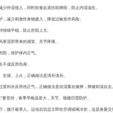
减少外湿侵入，同时饮食起居扶助脾阳，防止内湿滋生。
护，减少刺激性食物摄入，降低过敏发作风险。
持情绪平稳，防止肝阳上亢。
风寒湿邪带来的感冒、关节疼痛。
伤阳，保护体内正气。
生不成反而伤身。
、生痰、上火，正确做法是清补淡补。
过度利水反而伤正气，正确做法是祛湿重在健脾，脾健则湿自去
冻”要坚持，春季早晚温差大，关节、颈腰仍需防护。
汗，微汗最养人。运动后切忌立即吹空调或喝冷饮，这是春夏交