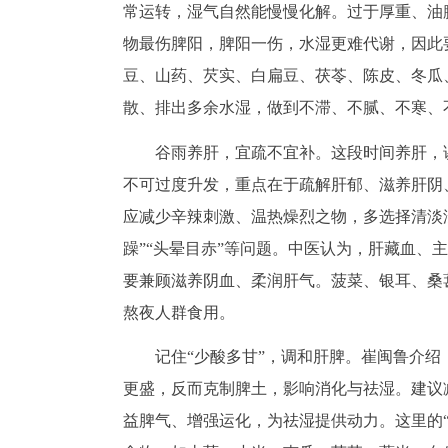
常运转，湿气自然能慢慢化解。过于厚重、油
物最伤脾阳，脾阳一伤，水湿更难代谢，因此
豆、山药、芡实、白扁豆、茯苓、陈皮、冬瓜
散、排出多余水湿，做到不滞、不腻、不寒、
谷雨养肝，宜疏不宜补。这段时间养肝，讲究
不可过度升发，重点在于疏解肝郁、滋养肝阴
应减少辛辣刺激、温热燥烈之物，多选择清淡
躁”“头晕目赤”等问题。中医认为，肝藏血
要兼顾滋养阴血、柔润肝气。菠菜、银耳、桑
熬夜人群食用。
记住“少酸多甘”，调和肝脾。崔闽鲁介绍
更盛，反而克制脾土，影响消化与祛湿。建议
益脾气、增强运化，为祛湿提供动力。这里的