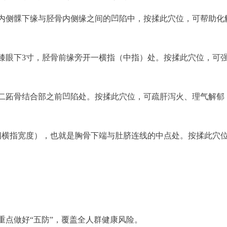
内侧髁下缘与胫骨内侧缘之间的凹陷中，按揉此穴位，可帮助化
膝眼下3寸，胫骨前缘旁开一横指（中指）处。按揉此穴位，可
二跖骨结合部之前凹陷处。按揉此穴位，可疏肝泻火、理气解郁
四横指宽度），也就是胸骨下端与肚脐连线的中点处。按揉此穴
重点做好“五防”，覆盖全人群健康风险。