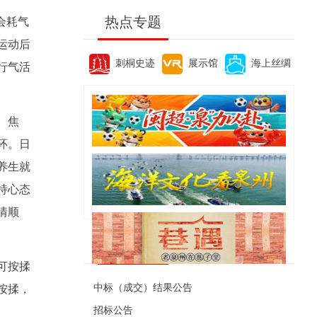
热点专题
会耗气
运动后
刺桐史迹
展示馆
海上丝绸
行气活
、焦
环。日
养生就
持心态
情顺
便民资讯
可按揉
中标（成交）结果公告
按揉，
招标公告