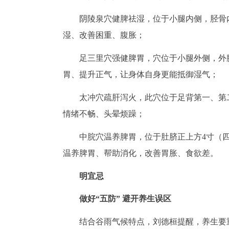
阴陵泉穴健脾祛湿，位于小腿内侧，胫骨
湿、改善困重、腹胀；
足三里穴强健脾胃，穴位于小腿外侧，外
胃、提升正气，让身体自身更能抵御湿气；
太冲穴疏肝泻火，此穴位于足背第一、第
情绪不畅、头晕烦躁；
中脘穴温养脾胃，位于肚脐正上方4寸（
温养脾胃、帮助消化，改善胃胀、食欲差。
明宜忌
做好“五防” 避开养生误区
结合谷雨气候特点，刘德桓提醒，养生要