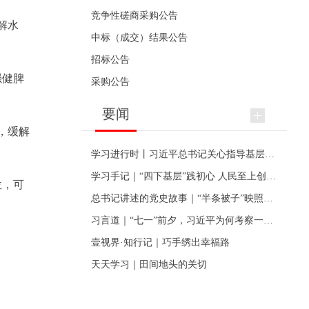
竞争性磋商采购公告
解水
中标（成交）结果公告
招标公告
强健脾
采购公告
要闻
，缓解
学习进行时丨习近平总书记关心指导基层党建的故事
学习手记｜“四下基层”践初心 人民至上创伟业
位，可
总书记讲述的党史故事｜“半条被子”映照初心
习言道｜“七一”前夕，习近平为何考察一个村级党组织
壹视界·知行记｜巧手绣出幸福路
天天学习｜田间地头的关切