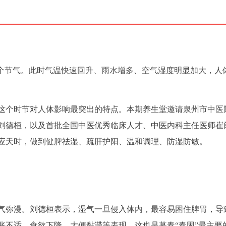
一个节气。此时气温快速回升、雨水增多、空气湿度明显加大，人
这个时节对人体影响最突出的特点。本期养生堂邀请泉州市中医
刘德桓，以及首批全国中医优秀临床人才、中医内科主任医师崔
应天时，做到健脾祛湿、疏肝护阳、温和调理、防湿防敏。
气弥漫。刘德桓表示，湿气一旦侵入体内，最容易困住脾胃，导
胀不适、食欲下降、大便黏滞等表现，这也是暮春“春困”最主要