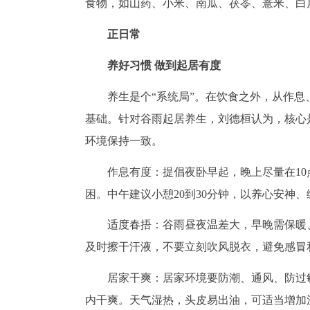
食物，如山药、小米、南瓜、茯苓、薏米、白
正日常
养好习惯 做到起居有度
养生是个“系统局”。在饮食之外，从作
基础。针对谷雨起居养生，刘德桓认为，核心
环境保持一致。
作息有度：提倡夜卧早起，晚上尽量在10
困。中午建议小憩20到30分钟，以养心安神
适度春捂：谷雨昼夜温差大，早晚需保暖
及时擦干汗液，不要立刻吹风脱衣，避免感冒
居家干爽：居家环境要防潮、通风、防过
内干爽。天气湿热，头皮易出油，可适当增加