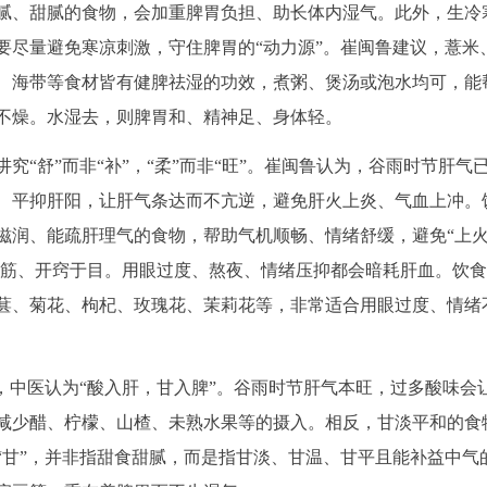
腻、甜腻的食物，会加重脾胃负担、助长体内湿气。此外，生冷
要尽量避免寒凉刺激，守住脾胃的“动力源”。崔闽鲁建议，薏米
、海带等食材皆有健脾祛湿的功效，煮粥、煲汤或泡水均可，能
不燥。水湿去，则脾胃和、精神足、身体轻。
“舒”而非“补”，“柔”而非“旺”。崔闽鲁认为，谷雨时节肝气
、平抑肝阳，让肝气条达而不亢逆，避免肝火上炎、气血上冲。
滋润、能疏肝理气的食物，帮助气机顺畅、情绪舒缓，避免“上火
、主筋、开窍于目。用眼过度、熬夜、情绪压抑都会暗耗肝血。饮
葚、菊花、枸杞、玫瑰花、茉莉花等，非常适合用眼过度、情绪
，中医认为“酸入肝，甘入脾”。谷雨时节肝气本旺，过多酸味会
减少醋、柠檬、山楂、未熟水果等的摄入。相反，甘淡平和的食
“甘”，并非指甜食甜腻，而是指甘淡、甘温、甘平且能补益中气