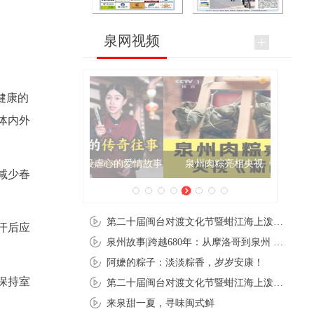
泉网视频
健康的
体内外
泉州肉粽亮相央视《新闻联播》
减少春
第二十届闽台对渡文化节暨蚶江海上泼水节在石狮蚶江启幕
汗后应
泉州故事|跨越680年：从摩洛哥到泉州 丝路使者“中国行”
阿嬷的粽子：淡淡粽香，岁岁安康！
保持室
第二十届闽台对渡文化节暨蚶江海上泼水节在石狮蚶江开幕
来泉甜一夏，寻味闽式鲜