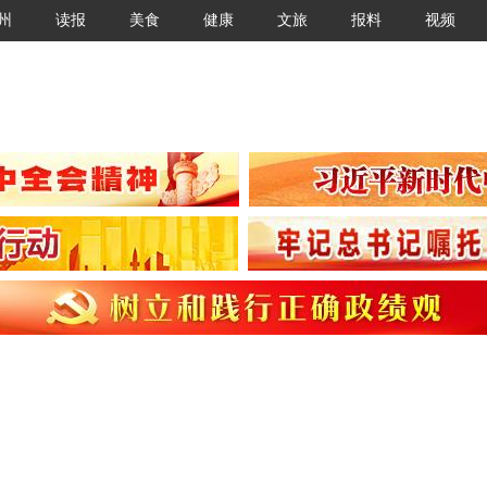
州
读报
美食
健康
文旅
报料
视频