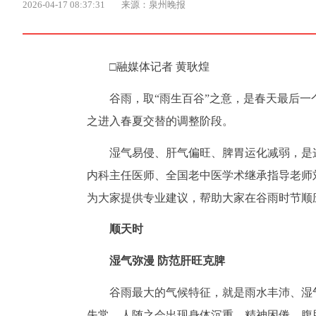
2026-04-17 08:37:31
来源：泉州晚报
□融媒体记者 黄耿煌
谷雨，取“雨生百谷”之意，是春天最后
之进入春夏交替的调整阶段。
湿气易侵、肝气偏旺、脾胃运化减弱，是
内科主任医师、全国老中医学术继承指导老师
为大家提供专业建议，帮助大家在谷雨时节顺
顺天时
湿气弥漫 防范肝旺克脾
谷雨最大的气候特征，就是雨水丰沛、湿
失常。人随之会出现身体沉重、精神困倦、腹