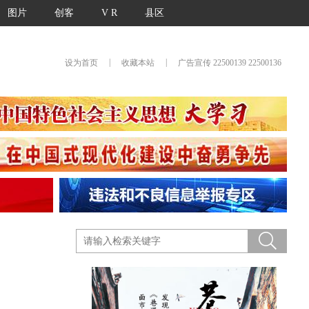
图片
创客
V R
县区
|
|
设为首页
收藏本站
广告宣传 22500139 22500136