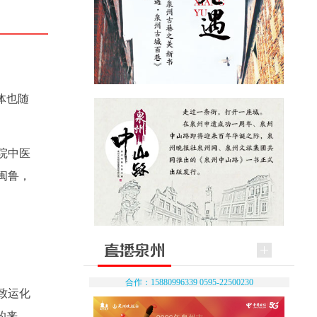
体也随
院中医
闽鲁，
合作：15880996339 0595-22500230
致运化
的来