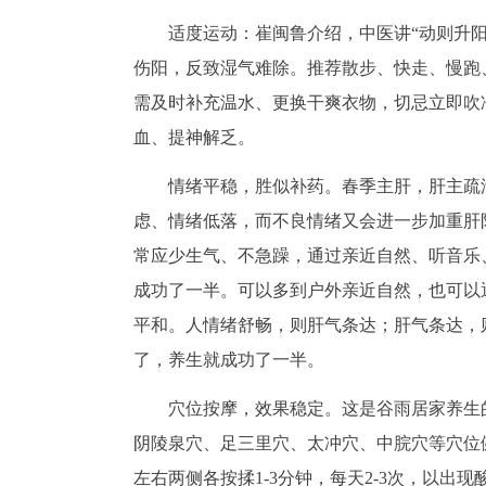
适度运动：崔闽鲁介绍，中医讲“动则升
伤阳，反致湿气难除。推荐散步、快走、慢跑
需及时补充温水、更换干爽衣物，切忌立即吹
血、提神解乏。
情绪平稳，胜似补药。春季主肝，肝主疏
虑、情绪低落，而不良情绪又会进一步加重肝
常应少生气、不急躁，通过亲近自然、听音乐
成功了一半。可以多到户外亲近自然，也可以
平和。人情绪舒畅，则肝气条达；肝气条达，
了，养生就成功了一半。
穴位按摩，效果稳定。这是谷雨居家养生
阴陵泉穴、足三里穴、太冲穴、中脘穴等穴位
左右两侧各按揉1-3分钟，每天2-3次，以出