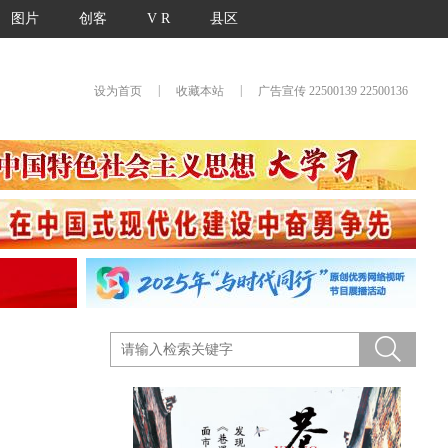
图片
创客
V R
县区
|
|
设为首页
收藏本站
广告宣传 22500139 22500136