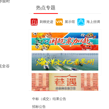
停留时
热点专题
刺桐史迹
展示馆
海上丝绸
0克全谷
便民资讯
中标（成交）结果公告
招标公告