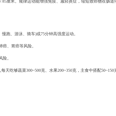
围＜85厘米。规律运动能增强免疫、减轻炎症，缩短致癌物在肠道
、慢跑、游泳、骑车)或75分钟高强度运动。
肺癌、胃癌等风险。
风险。
天吃够蔬菜300~500克、水果200~350克，主食中搭配50~15