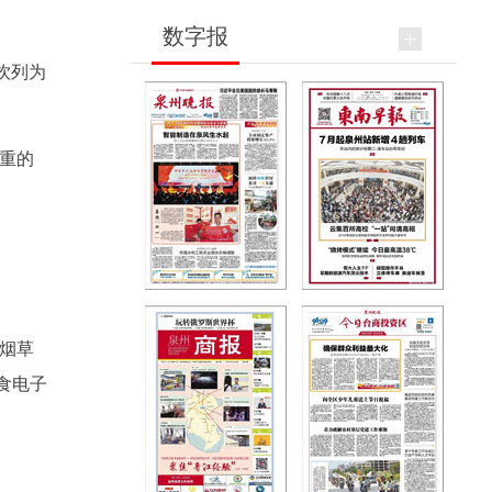
数字报
饮列为
重的
烟草
食电子