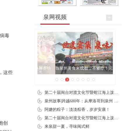
泉网视频
B病毒
当泉州美食来成都，不够吃！完全不够吃！
，这些
第二十届闽台对渡文化节暨蚶江海上泼水节在石狮蚶江启幕
泉州故事|跨越680年：从摩洛哥到泉州 丝路使者“中国行”
阿嬷的粽子：淡淡粽香，岁岁安康！
第二十届闽台对渡文化节暨蚶江海上泼水节在石狮蚶江开幕
胞创
来泉甜一夏，寻味闽式鲜