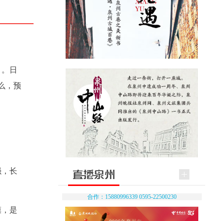
》。日
么，预
强，长
合作：15880996339 0595-22500230
膜，是