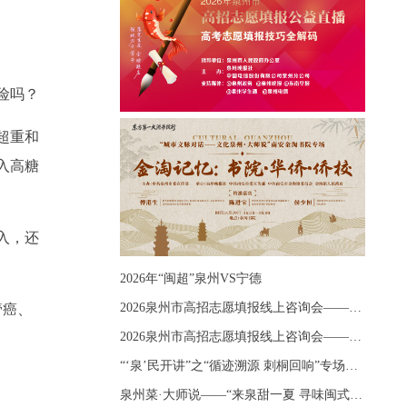
险吗？
超重和
入高糖
入，还
2026年“闽超”泉州VS宁德
2026泉州市高招志愿填报线上咨询会——《出分应急课堂：全流程拆解志愿填报》主题讲座
管癌、
2026泉州市高招志愿填报线上咨询会——《志愿填报 答疑直播》主题讲座
“‘泉’民开讲”之“循迹溯源 刺桐回响”专场宣讲
泉州菜·大师说——“来泉甜一夏 寻味闽式鲜”上官品牌专场直播