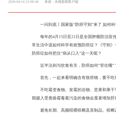
2026-04-16 22:08:40
来源：央视新闻客户端
一问到底丨国家版“防癌守则”来了 如何
每年的4月15日至21日是全国肿瘤防治
常生活中该如何科学有效预防癌症？《守则》
防癌症如何把住“病从口入”这一关呢？
近半法则与饮食有关，防癌如何“管住嘴”
首先，一起来看明确含有致癌物，要不吃
不吃霉变食物。发霉的谷物、坚果和果干
期摄入受黄曲霉毒素污染的食物会显著增加肝
避免长期、高频咀嚼槟榔及其制品。槟榔