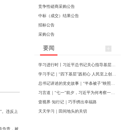
竞争性磋商采购公告
中标（成交）结果公告
招标公告
采购公告
要闻
学习进行时丨习近平总书记关心指导基层党建的故事
学习手记｜“四下基层”践初心 人民至上创伟业
总书记讲述的党史故事｜“半条被子”映照初心
习言道｜“七一”前夕，习近平为何考察一个村级党组织
壹视界·知行记｜巧手绣出幸福路
天天学习｜田间地头的关切
”。违反上
性负责，被