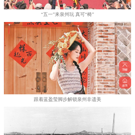
“五一”来泉州玩 真可“椅”
跟着蓝盈莹脚步解锁泉州非遗美