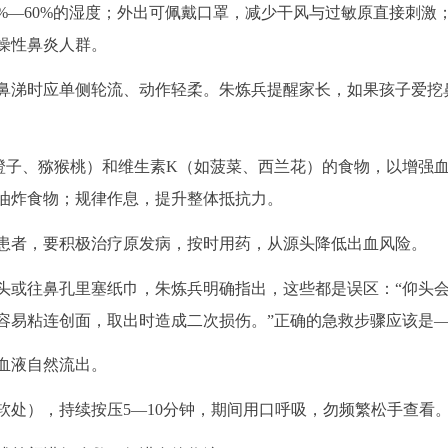
%—60%的湿度；外出可佩戴口罩，减少干风与过敏原直接刺激
燥性鼻炎人群。
鼻涕时应单侧轮流、动作轻柔。朱炼兵提醒家长，如果孩子爱挖
橙子、猕猴桃）和维生素K（如菠菜、西兰花）的食物，以增强
油炸食物；规律作息，提升整体抵抗力。
患者，要积极治疗原发病，按时用药，从源头降低出血风险。
头或往鼻孔里塞纸巾，朱炼兵明确指出，这些都是误区：“仰头
容易粘连创面，取出时造成二次损伤。”正确的急救步骤应该是
血液自然流出。
软处），持续按压5—10分钟，期间用口呼吸，勿频繁松手查看