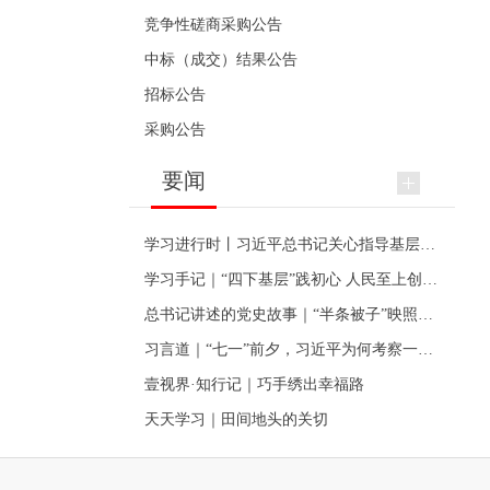
竞争性磋商采购公告
中标（成交）结果公告
招标公告
采购公告
要闻
学习进行时丨习近平总书记关心指导基层党建的故事
学习手记｜“四下基层”践初心 人民至上创伟业
总书记讲述的党史故事｜“半条被子”映照初心
习言道｜“七一”前夕，习近平为何考察一个村级党组织
壹视界·知行记｜巧手绣出幸福路
天天学习｜田间地头的关切