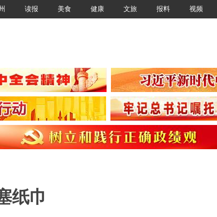
州
读报
美食
健康
文旅
报料
视频
塞纸巾