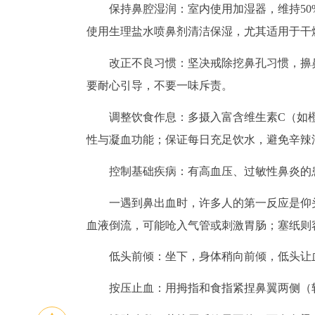
保持鼻腔湿润：室内使用加湿器，维持50
使用生理盐水喷鼻剂清洁保湿，尤其适用于干
改正不良习惯：坚决戒除挖鼻孔习惯，擤
要耐心引导，不要一味斥责。
调整饮食作息：多摄入富含维生素C（如
性与凝血功能；保证每日充足饮水，避免辛辣
控制基础疾病：有高血压、过敏性鼻炎的
一遇到鼻出血时，许多人的第一反应是仰
血液倒流，可能呛入气管或刺激胃肠；塞纸则
低头前倾：坐下，身体稍向前倾，低头让
按压止血：用拇指和食指紧捏鼻翼两侧（