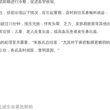
或前额进行冷敷，促进血管收缩。
住，但若出现以下情况，应引起重视，及时前往耳鼻喉科就诊：
间超过15分钟，按压无效；伴有头晕、乏力、皮肤易瘀斑等其他
常症状；儿童、老人反复出血，或高血压患者发生鼻出血。
确的处理至关重要。”朱炼兵总结道，“尤其对于鼻腔黏膜更脆弱
止住，务必及时就医，查明原因。”
钟完成生命紧急救助