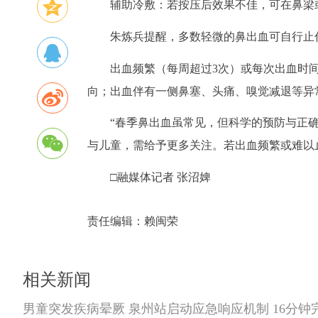
辅助冷敷：若按压后效果不佳，可在鼻梁
朱炼兵提醒，多数轻微的鼻出血可自行止
出血频繁（每周超过3次）或每次出血时
向；出血伴有一侧鼻塞、头痛、嗅觉减退等异
“春季鼻出血虽常见，但科学的预防与正
与儿童，需给予更多关注。若出血频繁或难以
□融媒体记者 张沼婢
责任编辑：
赖闽荣
相关新闻
男童突发疾病晕厥 泉州站启动应急响应机制 16分