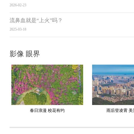
2026-02-23
流鼻血就是“上火”吗？
2025-03-18
影像 眼界
春日浪漫 校花有约
雨后登凌霄 美