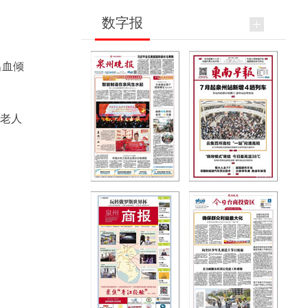
数字报
出血倾
的老人