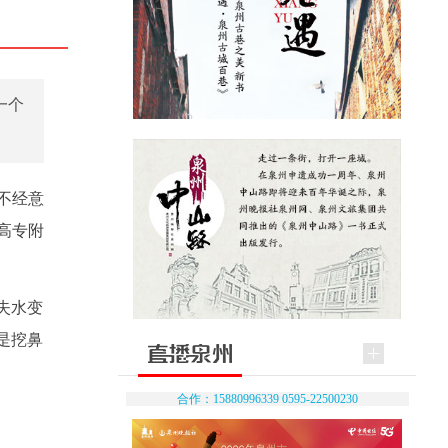
一个
不经意
高专附
失水变
是挖鼻
合作：15880996339 0595-22500230