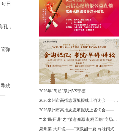
；每日
鼻孔，
血管弹
会导致
2026年“闽超”泉州VS宁德
——
2026泉州市高招志愿填报线上咨询会——《出分应急课堂：全流程拆解志愿填报》主题讲座
2026泉州市高招志愿填报线上咨询会——《志愿填报 答疑直播》主题讲座
“‘泉’民开讲”之“循迹溯源 刺桐回响”专场宣讲
。
泉州菜·大师说——“来泉甜一夏 寻味闽式鲜”上官品牌专场直播