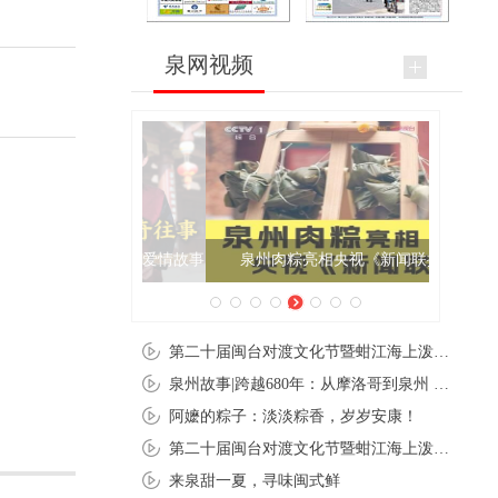
泉网视频
泉州肉粽亮相央视《新闻联播》
第二十届闽台对渡文化节暨蚶江海上泼水节在石狮蚶江启幕
泉州故事|跨越680年：从摩洛哥到泉州 丝路使者“中国行”
阿嬷的粽子：淡淡粽香，岁岁安康！
第二十届闽台对渡文化节暨蚶江海上泼水节在石狮蚶江开幕
来泉甜一夏，寻味闽式鲜