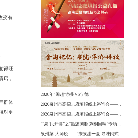
改变有
。
变得旺
清窍，
2026年“闽超”泉州VS宁德
年群体
2026泉州市高招志愿填报线上咨询会——《出分应急课堂：全流程拆解志愿填报》主题讲座
相对更
2026泉州市高招志愿填报线上咨询会——《志愿填报 答疑直播》主题讲座
“‘泉’民开讲”之“循迹溯源 刺桐回响”专场宣讲
泉州菜·大师说——“来泉甜一夏 寻味闽式鲜”上官品牌专场直播