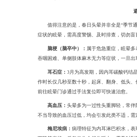
值得注意的是，春日头晕并非全是“季节
症状的眩晕，需高度警惕、及时排查，切勿盲
脑梗（脑卒中）：
属于危急重症，眩晕多
吞咽困难、单侧肢体麻木无力等症状，一旦出现
耳石症：
3月为高发期，因内耳碳酸钙结
作时长仅几秒至数十秒，起床、翻身、低头、
前往眩晕门诊通过手法复位即可快速治愈。
高血压：
头晕多为一过性头重脚轻，常伴
不当导致的血压过低，均会引发此类不适，需
梅尼埃病：
病理特征为内耳淋巴积水，表