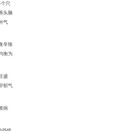
每个穴
善头脑
补气
食辛辣
均衡为
旺盛
肝郁气
。
准病
的恐慌