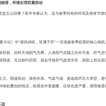
明病理，环境生理双重扰动
究竟是怎么回事？医学专家认为，这与春季特有的环境及身体节律
真要大论》中“诸风掉眩，皆属于肝”一语道破春季眩晕的核心病机
体肝脏。此时天地阳气升腾，人体阳气也随之向外升发，肝气亦
肾阴虚、无法制约肝阳，就会导致肝气疏泄失常，风阳上扰头部
上亢、阴虚风动、痰热生风、气血亏虚、瘀血阻窍五大类型，老
种病机叠加的情况，眩晕发作更频繁、症状也更严重，调理难度
不适