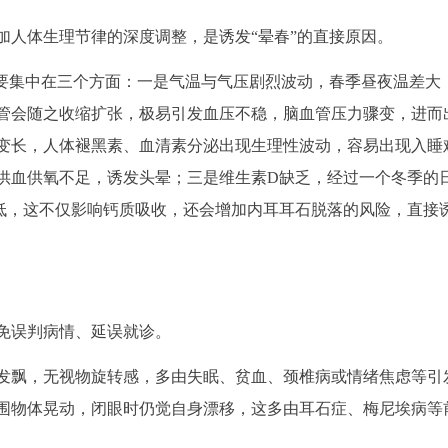
加人体生理节律的深度调整，是诱发“晕春”的直接原因。
主要集中在三个方面：一是气温与气压剧烈波动，春季昼夜温差大
血管会随之收缩扩张，极易引发血压不稳，脑血管压力骤变，进而
变长，人体褪黑素、血清素分泌出现生理性波动，容易出现入睡
供血供氧不足，诱发头晕；三是维生素D缺乏，经过一个冬季的
低，这不仅影响钙质吸收，还会增加内耳耳石脱落的风险，直接
免误判病情、延误就诊。
发飘，无视物旋转感，多由失眠、贫血、颈椎病或情绪焦虑等引
围物体晃动，闭眼时仍觉自身漂移，这多由耳石症、梅尼埃病等