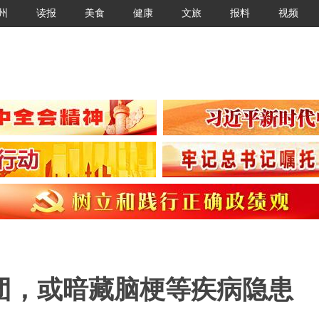
州
读报
美食
健康
文旅
报料
视频
团，或暗藏脑梗等疾病隐患