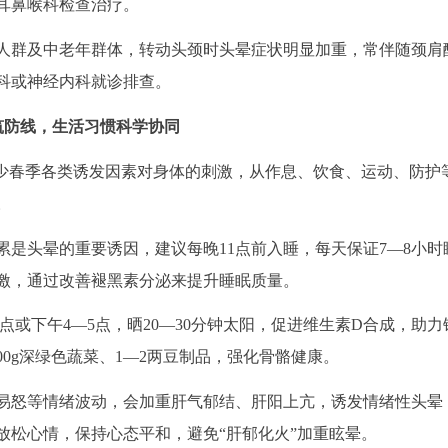
耳鼻喉科检查治疗。
人群及中老年群体，转动头颈时头晕症状明显加重，常伴随颈肩
科或神经内科就诊排查。
筑防线，
生活习惯科学协同
减少春季各类诱发因素对身体的刺激，从作息、饮食、运动、防护
。
累是头晕的重要诱因，建议每晚11点前入睡，每天保证7—8小时
激，通过改善褪黑素分泌来提升睡眠质量。
0点或下午4—5点，晒20—30分钟太阳，促进维生素D合成，助
500g深绿色蔬菜、1—2两豆制品，强化骨骼健康。
易怒等情绪波动，会加重肝气郁结、肝阳上亢，诱发情绪性头晕
放松心情，保持心态平和，避免“肝郁化火”加重眩晕。