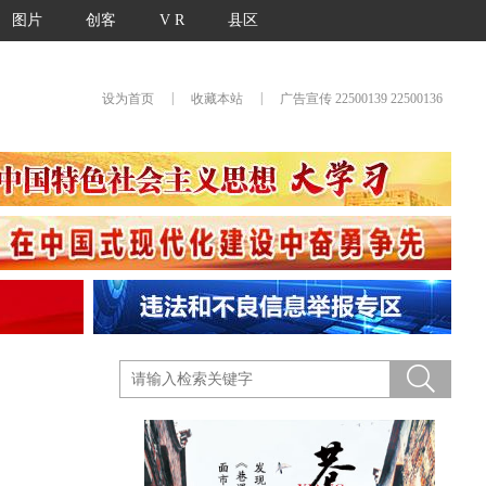
图片
创客
V R
县区
|
|
设为首页
收藏本站
广告宣传 22500139 22500136