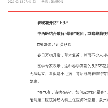
2026-03-13 07:41:53
来源：泉州晚报
春暖花开防“上头”
中西医结合破解“晕春”谜团，或暗藏脑梗
□融媒体记者 黄耿煌
春日万物升发，草木复苏，然而不少人却
医学专家表示，这种春季高发的头部不适
无法站立。看似是小毛病，背后既与春季特有
隐患。
“春气者，诸病在头”。如何应对好“晕春
附属第二医院神经内科主任医师叶励超、泉州