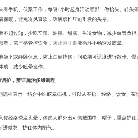
头看手机、伏案工作，每隔1小时起身活动颈部，做抬头、转头
肩保暖，避免冷风直吹，缓解颈椎压迫引发的头晕。
量不超过5g，少吃辛辣、油腻、甜腻、生冷食物，减少血管负担
患者，需严格管控饮食，防止内耳血液循环不畅诱发眩晕。
地坐下或静卧休息，防止跌倒摔伤；间歇期可适度进行散步、慢
体质，减少眩晕发作。
重调护，辨证施治多维调理
。刘德桓表示，结合中医眩晕病机，可以从春捂、经络、饮食、茶
入侵经络诱发头晕，体虚人群外出可佩戴围巾、帽子，重点护住
渐进减衣，护住体内阳气。