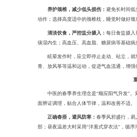
养护颈椎，减少低头损伤：
避免长时间低
动作；选择高度适中的颈椎枕，睡觉时做好颈
清淡饮食，严控盐分摄入：
每日食盐摄入
痰湿内生；高血压、高血脂、糖尿病等基础病
眩晕发作时，应立即停止走动、站立，就
青、放风筝等温和运动，促进气血流通，增强
中医的春季养生理念是“顺应阳气升发”
面辨证调理，贴合人体节律，温和改善不适。
正确春捂，避风防寒：
春季风邪盛行，易
部；昼夜温差大时采用“洋葱式穿衣法”，循序