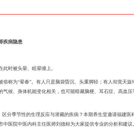
等疾病隐患
在此时被头晕、眩晕缠上。
被俗称为“晕春”。有人只是脑袋昏沉、头重脚轻；有人却觉天旋
的气候、身体机能变化相关，也可能暗藏脑梗、耳石症、高血压
”，区分季节性的生理反应与潜藏的疾病？本期养生堂邀请福建医
市中医院中医内科主任医师刘德桓为大家提供专业的分析和建议