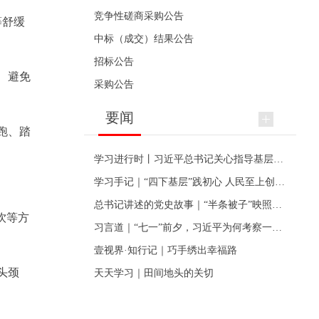
竞争性磋商采购公告
等舒缓
中标（成交）结果公告
招标公告
、避免
采购公告
要闻
跑、踏
学习进行时丨习近平总书记关心指导基层党建的故事
学习手记｜“四下基层”践初心 人民至上创伟业
总书记讲述的党史故事｜“半条被子”映照初心
饮等方
习言道｜“七一”前夕，习近平为何考察一个村级党组织
壹视界·知行记｜巧手绣出幸福路
头颈
天天学习｜田间地头的关切