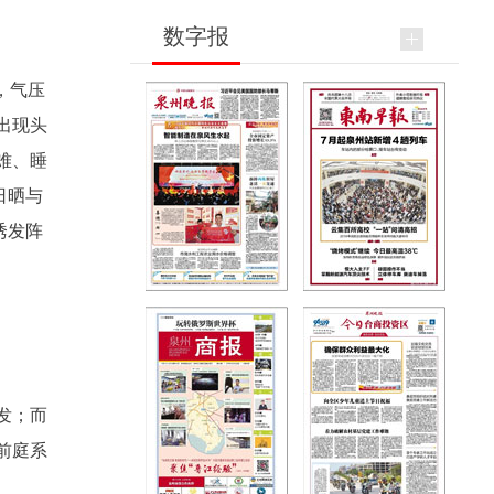
数字报
，气压
出现头
难、睡
日晒与
诱发阵
发；而
前庭系