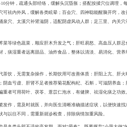
—10分钟，疏通头部经络，缓解头沉昏胀；搭配按揉穴位调理，
池穴可祛内外风，缓解各类眩晕；百会穴、四神聪能醒脑开窍，改
涌泉穴、太溪穴补肾滋阴，适配阴虚风动人群；足三里、内关穴
荠菜等绿色蔬菜，顺应肝木升发之气；肝旺易怒、高血压人群忌
材，痰湿重者远离甜品、油炸食品，整体以清淡、易消化、营养
代茶饮，无需复杂操作，长期饮用可改善体质：肝阳上亢、肝火
；阴血亏虚、肝肾不足者推荐菊花配枸杞、石斛，可滋阴养血；
偏重者可用荷叶、茯苓、薏苡仁泡水，有健脾、祛湿化痰之功效
繁发作，需及时就医，并向医生清晰准确描述症状，以便快速找
状与以往不同，需重新就诊检查，排除病情加重风险。
是各类头部不适的高发期。面对“晕春”，既要摒弃“小题大做”