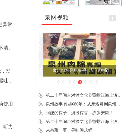
泉网视频
随异常
不清、
泉州肉粽亮相央视《新闻联播》
晕，发
呕吐，
第二十届闽台对渡文化节暨蚶江海上泼水节在石狮蚶江启幕
药使用
泉州故事|跨越680年：从摩洛哥到泉州 丝路使者“中国行”
阿嬷的粽子：淡淡粽香，岁岁安康！
第二十届闽台对渡文化节暨蚶江海上泼水节在石狮蚶江开幕
、听力
来泉甜一夏，寻味闽式鲜