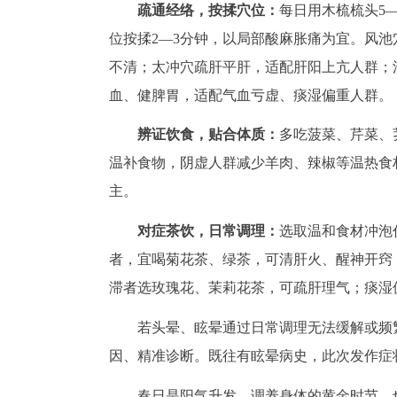
疏通经络，按揉穴位：
每日用木梳梳头5
位按揉2—3分钟，以局部酸麻胀痛为宜。风
不清；太冲穴疏肝平肝，适配肝阳上亢人群；
血、健脾胃，适配气血亏虚、痰湿偏重人群。
辨证饮食，贴合体质：
多吃菠菜、芹菜、
温补食物，阴虚人群减少羊肉、辣椒等温热食
主。
对症茶饮，日常调理：
选取温和食材冲泡
者，宜喝菊花茶、绿茶，可清肝火、醒神开窍
滞者选玫瑰花、茉莉花茶，可疏肝理气；痰湿
若头晕、眩晕通过日常调理无法缓解或频
因、精准诊断。既往有眩晕病史，此次发作症
春日是阳气升发、调养身体的黄金时节，也