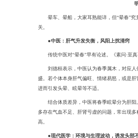
晕车、晕船，大家耳熟能详，但“晕春”
关。
●中医：肝气升发失衡，风阳上扰清窍
传统中医对“晕春”早有论述。《素问·至
刘德桓表示，中医认为春季属木，对应人
盛。若个体本身肝气偏旺、情绪易怒，或是肝
进而引发头晕、眩晕等不适。
结合体质差异，中医将春季眩晕分为肝阳
多存在气血不足、肝肾亏虚的问题，常出现多
高。
●现代医学：环境与生理波动，诱发头部