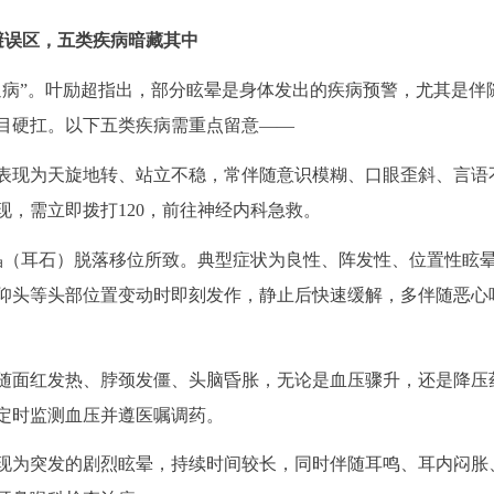
避误区，五类疾病暗藏其中
通病”。叶励超指出，部分眩晕是身体发出的疾病预警，尤其是伴
目硬扛。以下五类疾病需重点留意——
表现为天旋地转、站立不稳，常伴随意识模糊、口眼歪斜、言语
，需立即拨打120，前往神经内科急救。
晶（耳石）脱落移位所致。典型症状为良性、阵发性、位置性眩
仰头等头部位置变动时即刻发作，静止后快速缓解，多伴随恶心
随面红发热、脖颈发僵、头脑昏胀，无论是血压骤升，还是降压
定时监测血压并遵医嘱调药。
现为突发的剧烈眩晕，持续时间较长，同时伴随耳鸣、耳内闷胀