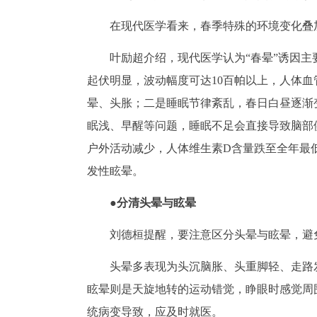
在现代医学看来，春季特殊的环境变化叠
叶励超介绍，现代医学认为“春晕”诱因
起伏明显，波动幅度可达10百帕以上，人体
晕、头胀；二是睡眠节律紊乱，春日白昼逐渐
眠浅、早醒等问题，睡眠不足会直接导致脑部
户外活动减少，人体维生素D含量跌至全年最
发性眩晕。
●分清头晕与眩晕
刘德桓提醒，要注意区分头晕与眩晕，避
头晕多表现为头沉脑胀、头重脚轻、走路
眩晕则是天旋地转的运动错觉，睁眼时感觉周
统病变导致，应及时就医。