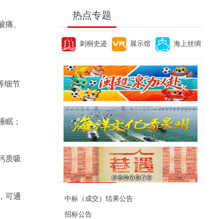
热点专题
酸痛、
刺桐史迹
展示馆
海上丝绸
等细节
睡眠；
力钙质吸
便民资讯
，可通
中标（成交）结果公告
招标公告