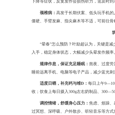
下降等症状，反复发作会损伤听力，需及时到
颈椎病：
高发于长期伏案、低头玩手机的
僵硬、手臂发麻、指尖麻木等不适，可前往骨
“晕春”怎么预防？叶励超认为，关键是
入手，稳定身体状态，大幅减少头晕发作频率
规律作息，保证充足睡眠：
熬夜、过度劳
睡前远离手机、电脑等电子产品，减少蓝光刺
适度日晒，补充钙与维D：
每日上午9—1
收；饮食上每日摄入300g左右奶制品、300—
调控情绪，舒缓身心压力：
焦虑、烦躁、
过冥想、深呼吸、户外散步、听轻音乐等方式