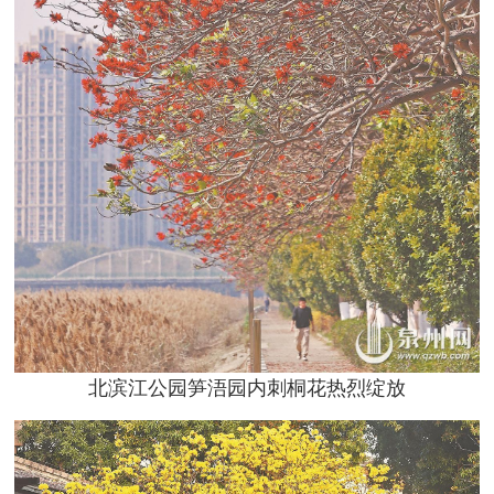
北滨江公园笋浯园内刺桐花热烈绽放