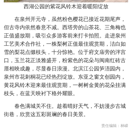
西湖公园的紫花风铃木迎着暖阳绽放
在泉州开元寺，虽然粉色樱花已接近花期尾声，
但古寺内依然春意不减。西塔旁的山茶花、三角梅也
正值盛放期，吸引众多游客前来打卡拍照。走进泉州
工艺美术合作社，一株梨树正值最佳观赏期，洁白如
雪的梨花点缀枝头，十分惊艳。位于府文庙旁的泮宫
口，玉兰花正淡雅盛开，粉紫色的花朵与闽南红砖古
厝相映成趣，尽显春日浪漫。北滨江公园笋浯园内，
泉州市花刺桐花已经热烈绽放。东亚之窗文创园内，
黄花风铃木迎来最佳观赏期，一树树金黄的花朵挂满
枝头，在蓝天映衬下格外耀眼。
春色满城关不住。趁着晴好天气，不妨漫步古城
街巷，欣赏这五彩斑斓的春日美景。
责任编辑：
林嵘