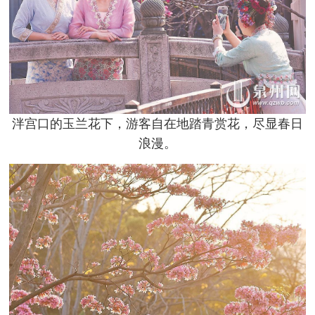
泮宫口的玉兰花下，游客自在地踏青赏花，尽显春日
浪漫。