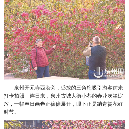
泉州开元寺西塔旁，盛放的三角梅吸引游客前来
打卡拍照。连日来，泉州古城大街小巷的春花次第绽
放，一幅春日画卷正徐徐展开，眼下正是踏青赏花好
时节。