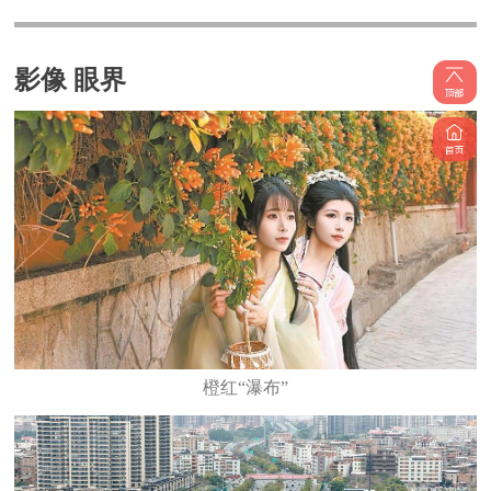
影像 眼界
橙红“瀑布”