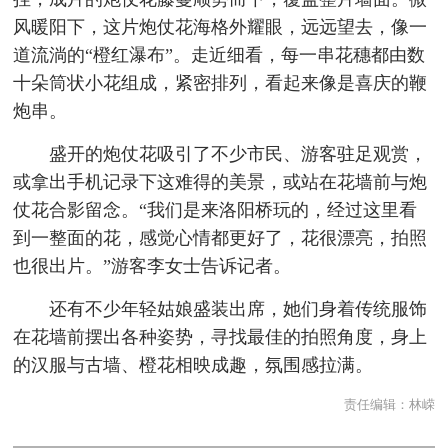
风暖阳下，这片炮仗花海格外耀眼，远远望去，像一
道流淌的“橙红瀑布”。走近细看，每一串花穗都由数
十朵筒状小花组成，紧密排列，看起来像是喜庆的鞭
炮串。
盛开的炮仗花吸引了不少市民、游客驻足观赏，
或拿出手机记录下这难得的美景，或站在花墙前与炮
仗花合影留念。“我们是来洛阳桥玩的，经过这里看
到一整面的花，感觉心情都更好了，花很漂亮，拍照
也很出片。”游客李女士告诉记者。
还有不少年轻姑娘盛装出席，她们身着传统服饰
在花墙前摆出各种姿势，寻找最佳的拍照角度，身上
的汉服与古墙、橙花相映成趣，氛围感拉满。
责任编辑：
林嵘