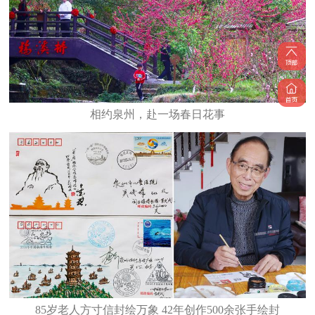
相约泉州，赴一场春日花事
85岁老人方寸信封绘万象 42年创作500余张手绘封