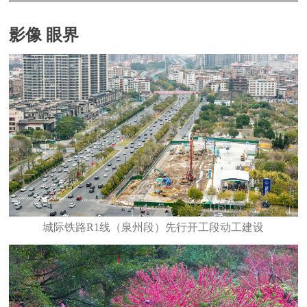
影像 眼界
城际铁路R1线（泉州段）先行开工段动工建设