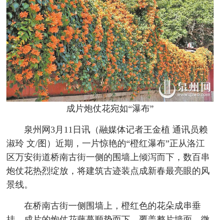
成片炮仗花宛如“瀑布”
泉州网3月11日讯（融媒体记者王金植 通讯员赖
淑玲 文/图）近期，一片惊艳的“橙红瀑布”正从洛江
区万安街道桥南古街一侧的围墙上倾泻而下，数百串
炮仗花热烈绽放，将建筑古迹装点成新春最亮眼的风
景线。
在桥南古街一侧围墙上，橙红色的花朵成串垂
挂，成片的炮仗花藤蔓顺势而下，覆盖整片墙面。微