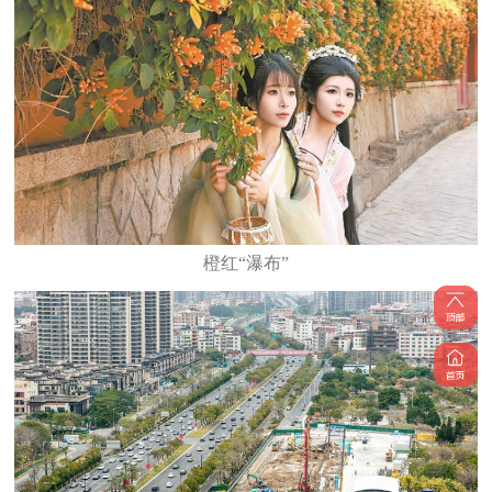
橙红“瀑布”