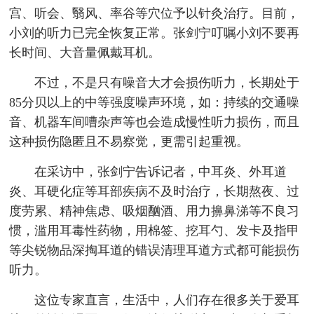
宫、听会、翳风、率谷等穴位予以针灸治疗。目前，
小刘的听力已完全恢复正常。张剑宁叮嘱小刘不要再
长时间、大音量佩戴耳机。
不过，不是只有噪音大才会损伤听力，长期处于
85分贝以上的中等强度噪声环境，如：持续的交通噪
音、机器车间嘈杂声等也会造成慢性听力损伤，而且
这种损伤隐匿且不易察觉，更需引起重视。
在采访中，张剑宁告诉记者，中耳炎、外耳道
炎、耳硬化症等耳部疾病不及时治疗，长期熬夜、过
度劳累、精神焦虑、吸烟酗酒、用力擤鼻涕等不良习
惯，滥用耳毒性药物，用棉签、挖耳勺、发卡及指甲
等尖锐物品深掏耳道的错误清理耳道方式都可能损伤
听力。
这位专家直言，生活中，人们存在很多关于爱耳