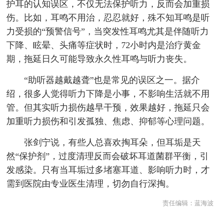
护耳的认知误区，不仅无法保护听力，反而会加重损
伤。比如，耳鸣不用治，忍忍就好，殊不知耳鸣是听
力受损的“预警信号”，当突发性耳鸣尤其是伴随听力
下降、眩晕、头痛等症状时，72小时内是治疗黄金
期，拖延日久可能导致永久性耳鸣与听力丧失。
“助听器越戴越聋”也是常见的误区之一。据介
绍，很多人觉得听力下降是小事，不影响生活就不用
管。但其实听力损伤越早干预，效果越好，拖延只会
加重听力损伤和引发孤独、焦虑、抑郁等心理问题。
张剑宁说，有些人总喜欢掏耳朵，但耳垢是天
然“保护剂”，过度清理反而会破坏耳道菌群平衡，引
发感染。只有当耳垢过多堵塞耳道、影响听力时，才
需到医院由专业医生清理，切勿自行深掏。
责任编辑：
蓝海波