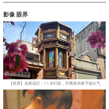
影像 眼界
【巷遇】花巷花灯：7.5 米灯影，升腾泉州春节烟火气