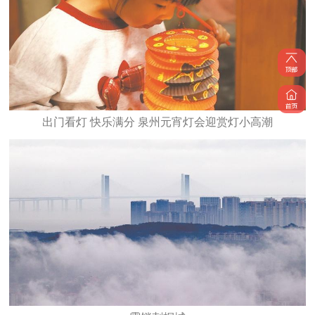
出门看灯 快乐满分 泉州元宵灯会迎赏灯小高潮