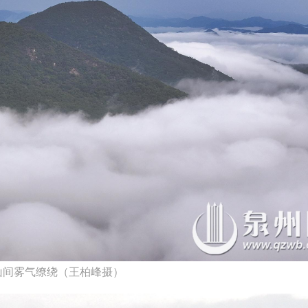
山间雾气缭绕（王柏峰摄）