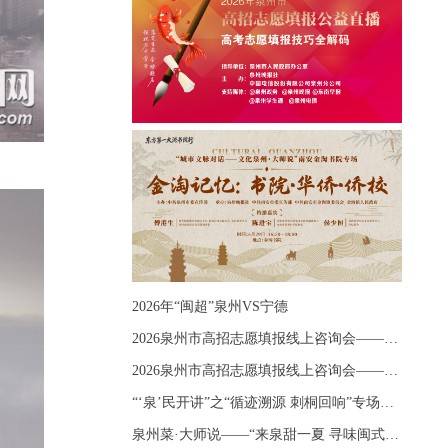
2026年“闽超”泉州VS宁德
2026泉州市高招志愿填报线上咨询会——《出分应急课堂：全流程拆解志愿填报》主题讲座
2026泉州市高招志愿填报线上咨询会——《志愿填报 答疑直播》主题讲座
“‘泉’民开讲”之“循迹溯源 刺桐回响”专场宣讲
泉州菜·大师说——“来泉甜一夏 寻味闽式鲜”上官品牌专场直播