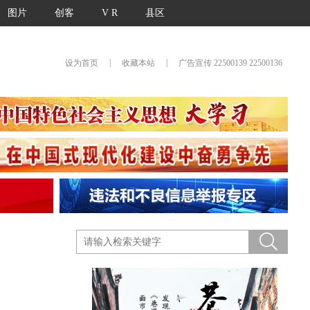
图片
创客
V R
县区
|
|
设为首页
收藏本站
广告宣传 22500139 22500136