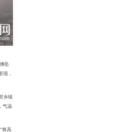
仿佛坠
若现，
部乡镇
，气温
”将高