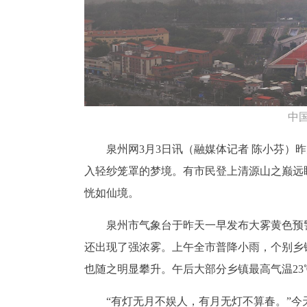
中
泉州网3月3日讯（融媒体记者 陈小芬
入轻纱笼罩的梦境。有市民登上清源山之巅远
恍如仙境。
泉州市气象台于昨天一早发布大雾黄色预
还出现了强浓雾。上午全市普降小雨，个别乡
也随之明显攀升。午后大部分乡镇最高气温23℃
“有灯无月不娱人，有月无灯不算春。”今