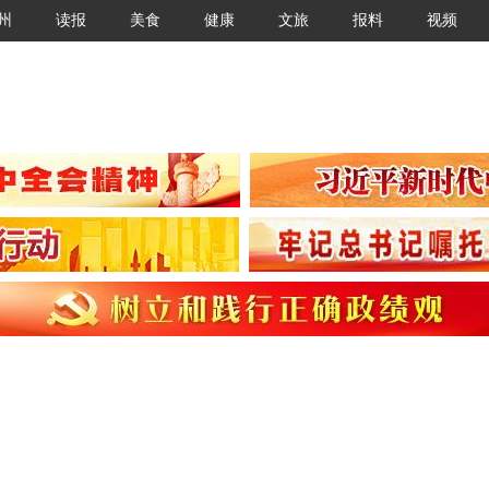
州
读报
美食
健康
文旅
报料
视频