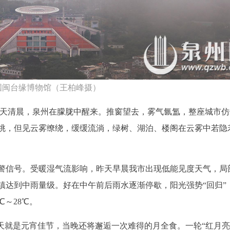
国闽台缘博物馆（王柏峰摄）
）昨天清晨，泉州在朦胧中醒来。推窗望去，雾气氤氲，整座城市
眺，但见云雾缭绕，缓缓流淌，绿树、湖泊、楼阁在云雾中若隐
警信号。受暖湿气流影响，昨天早晨我市出现低能见度天气，局
镇达到中雨量级。好在中午前后雨水逐渐停歇，阳光强势“回归”
～28℃。
天就是元宵佳节，当晚还将邂逅一次难得的月全食。一轮“红月亮