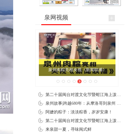
泉网视频
泉州肉粽亮相央视《新闻联播》
第二十届闽台对渡文化节暨蚶江海上泼水节在石狮蚶江启幕
泉州故事|跨越680年：从摩洛哥到泉州 丝路使者“中国行”
阿嬷的粽子：淡淡粽香，岁岁安康！
第二十届闽台对渡文化节暨蚶江海上泼水节在石狮蚶江开幕
来泉甜一夏，寻味闽式鲜