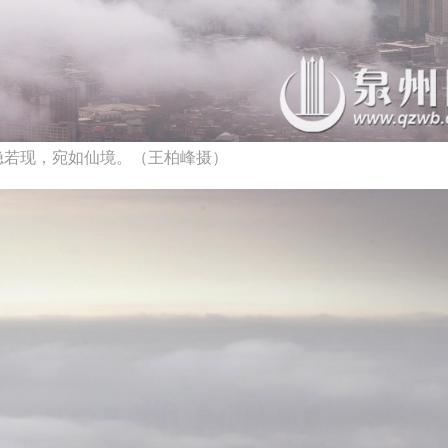
隐若现，宛如仙境。（王柏峰摄）