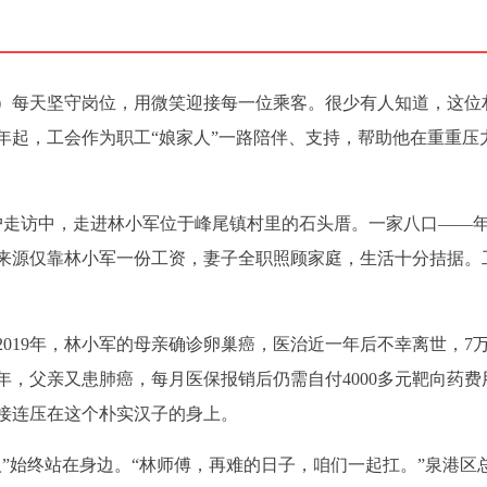
）每天坚守岗位，用微笑迎接每一位乘客。很少有人知道，这位
9年起，工会作为职工“娘家人”一路陪伴、支持，帮助他在重重压
户走访中，走进林小军位于峰尾镇村里的石头厝。一家八口——
来源仅靠林小军一份工资，妻子全职照顾家庭，生活十分拮据。
019年，林小军的母亲确诊卵巢癌，医治近一年后不幸离世，7
3年，父亲又患肺癌，每月医保报销后仍需自付4000多元靶向药费
接连压在这个朴实汉子的身上。
”始终站在身边。“林师傅，再难的日子，咱们一起扛。”泉港区