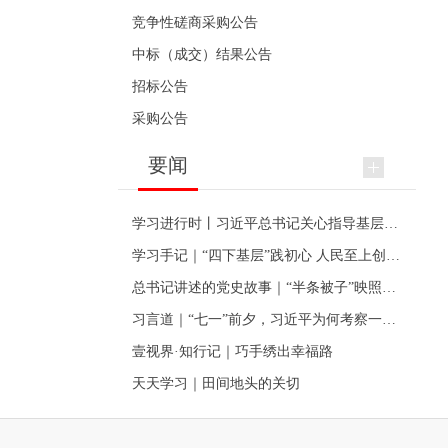
竞争性磋商采购公告
中标（成交）结果公告
招标公告
采购公告
要闻
学习进行时丨习近平总书记关心指导基层党建的故事
学习手记｜“四下基层”践初心 人民至上创伟业
总书记讲述的党史故事｜“半条被子”映照初心
习言道｜“七一”前夕，习近平为何考察一个村级党组织
壹视界·知行记｜巧手绣出幸福路
天天学习｜田间地头的关切