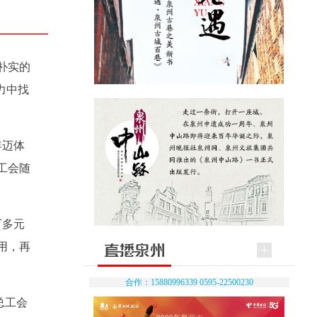
朴实的
力中找
年迈体
工会随
万多元
用，再
合作：15880996339 0595-22500230
总工会