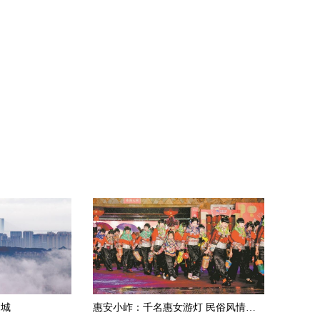
桐城
惠安小岞：千名惠女游灯 民俗风情醉人