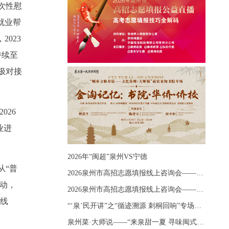
次性慰
就业帮
023
持续至
极对接
026
业进
2026年“闽超”泉州VS宁德
从“普
2026泉州市高招志愿填报线上咨询会——《出分应急课堂：全流程拆解志愿填报》主题讲座
行动，
2026泉州市高招志愿填报线上咨询会——《志愿填报 答疑直播》主题讲座
路线
“‘泉’民开讲”之“循迹溯源 刺桐回响”专场宣讲
泉州菜·大师说——“来泉甜一夏 寻味闽式鲜”上官品牌专场直播