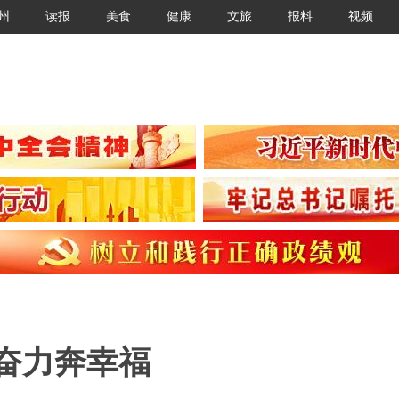
州
读报
美食
健康
文旅
报料
视频
工奋力奔幸福