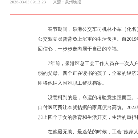
2026-03-03 09:12:23
来源：泉州晚报
春节期间，泉港公交车司机林小军（化名
公交驾驶员曾背负上沉重的生活负担。自201
回信心，一步步走向属于自己的幸福。
7年前，泉港区总工会工作人员在一次入
弱的父母、四个正在读书的孩子，全家的经济
即将他纳入困难职工帮扶档案。
没意料到的是，命运的考验竟接踵而至。2
自付医药费让本就拮据的家庭债台高筑。202
加上四个子女的教育和生活开支，生活的重担
在他最无助、最迷茫的时候，工会“娘家人