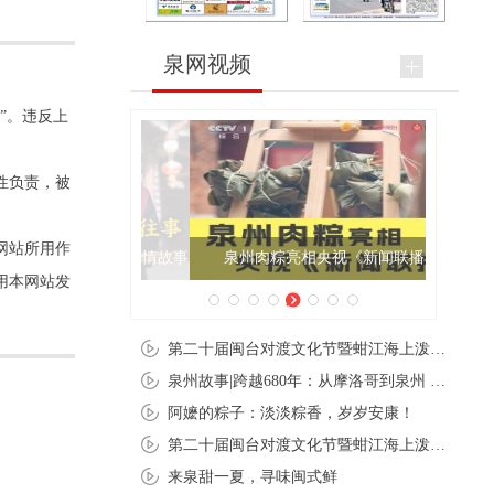
泉网视频
”。违反上
性负责，被
网站所用作
泉州肉粽亮相央视《新闻联播》
用本网站发
第二十届闽台对渡文化节暨蚶江海上泼水节在石狮蚶江启幕
泉州故事|跨越680年：从摩洛哥到泉州 丝路使者“中国行”
阿嬷的粽子：淡淡粽香，岁岁安康！
第二十届闽台对渡文化节暨蚶江海上泼水节在石狮蚶江开幕
来泉甜一夏，寻味闽式鲜