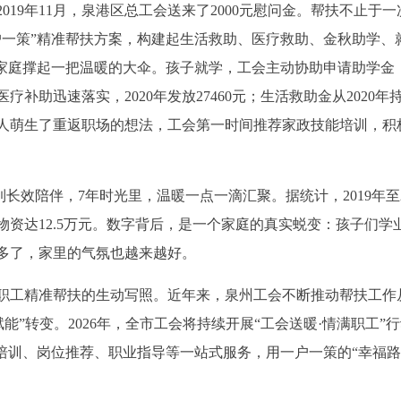
19年11月，泉港区总工会送来了2000元慰问金。帮扶不止于一
户一策”精准帮扶方案，构建起生活救助、医疗救助、金秋助学、
家庭撑起一把温暖的大伞。孩子就学，工会主动协助申请助学金，2
疗补助迅速落实，2020年发放27460元；生活救助金从2020年
人萌生了重返职场的想法，工会第一时间推荐家政技能培训，积
到长效陪伴，7年时光里，温暖一点一滴汇聚。据统计，2019年至2
资达12.5万元。数字背后，是一个家庭的真实蜕变：孩子们学
多了，家里的气氛也越来越好。
职工精准帮扶的生动写照。近年来，泉州工会不断推动帮扶工作
赋能”转变。2026年，全市工会将持续开展“工会送暖·情满职工”
培训、岗位推荐、职业指导等一站式服务，用一户一策的“幸福