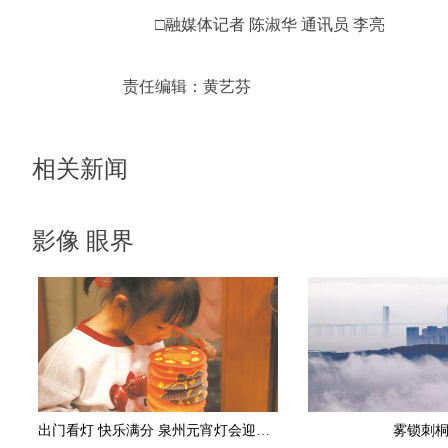
□融媒体记者 陈淑华 通讯员 李亮
责任编辑：
黄艺芬
相关新闻
影像 眼界
出门看灯 快乐满分 泉州元宵灯会迎赏灯小高潮
雾锁刺