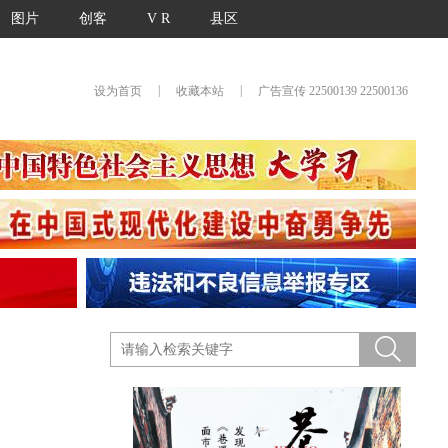
图片
创客
V R
县区
|
|
设为首页
收藏本站
广告宣传 22500139 22500136