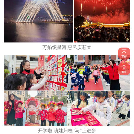
万焰织星河 惠邑庆新春
开学啦 萌娃归校“马”上进步