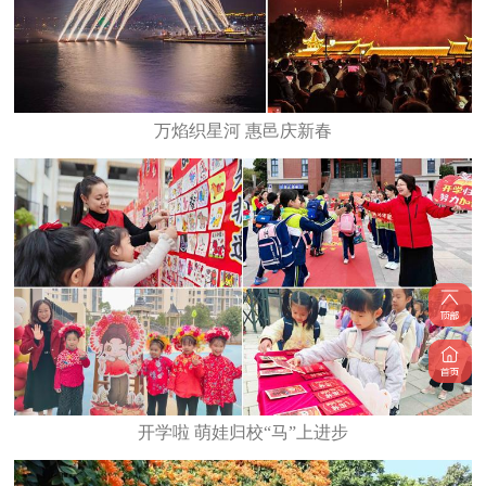
万焰织星河 惠邑庆新春
开学啦 萌娃归校“马”上进步