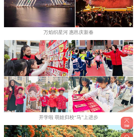
万焰织星河 惠邑庆新春
开学啦 萌娃归校“马”上进步