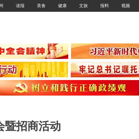
州
读报
美食
健康
文旅
报料
视频
会暨招商活动