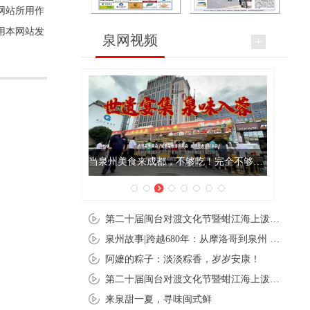
网站所用作
用本网站发
泉网视频
当泉州美食来成都，不够吃！完全不够吃！
第二十届闽台对渡文化节暨蚶江海上泼水节在石狮蚶江启幕
泉州故事|跨越680年：从摩洛哥到泉州 丝路使者“中国行”
阿嬷的粽子：淡淡粽香，岁岁安康！
第二十届闽台对渡文化节暨蚶江海上泼水节在石狮蚶江开幕
来泉甜一夏，寻味闽式鲜