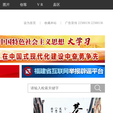
图片
创客
V R
县区
|
|
设为首页
收藏本站
广告宣传 22500139 22500136