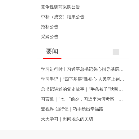
竞争性磋商采购公告
中标（成交）结果公告
招标公告
采购公告
要闻
学习进行时丨习近平总书记关心指导基层党建的故事
学习手记｜“四下基层”践初心 人民至上创伟业
总书记讲述的党史故事｜“半条被子”映照初心
习言道｜“七一”前夕，习近平为何考察一个村级党组织
壹视界·知行记｜巧手绣出幸福路
天天学习｜田间地头的关切