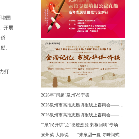
新增国
，开展
“侨
奖励、
力打
2026年“闽超”泉州VS宁德
2026泉州市高招志愿填报线上咨询会——《出分应急课堂：全流程拆解志愿填报》主题讲座
2026泉州市高招志愿填报线上咨询会——《志愿填报 答疑直播》主题讲座
“‘泉’民开讲”之“循迹溯源 刺桐回响”专场宣讲
泉州菜·大师说——“来泉甜一夏 寻味闽式鲜”上官品牌专场直播