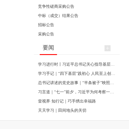
竞争性磋商采购公告
中标（成交）结果公告
招标公告
采购公告
要闻
学习进行时丨习近平总书记关心指导基层党建的故事
学习手记｜“四下基层”践初心 人民至上创伟业
总书记讲述的党史故事｜“半条被子”映照初心
习言道｜“七一”前夕，习近平为何考察一个村级党组织
壹视界·知行记｜巧手绣出幸福路
天天学习｜田间地头的关切