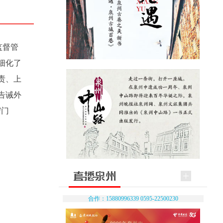
监督管
细化了
责、上
告诫外
守门
合作：15880996339 0595-22500230