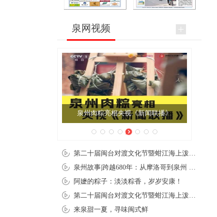
泉网视频
泉州肉粽亮相央视《新闻联播》
第二十届闽台对渡文化节暨蚶江海上泼水节在石狮蚶江启幕
泉州故事|跨越680年：从摩洛哥到泉州 丝路使者“中国行”
阿嬷的粽子：淡淡粽香，岁岁安康！
第二十届闽台对渡文化节暨蚶江海上泼水节在石狮蚶江开幕
来泉甜一夏，寻味闽式鲜