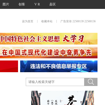
图片
创客
V R
县区
|
|
设为首页
收藏本站
广告宣传 22500139 22500136