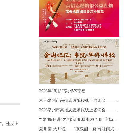
2026年“闽超”泉州VS宁德
2026泉州市高招志愿填报线上咨询会——《出分应急课堂：全流程拆解志愿填报》主题讲座
2026泉州市高招志愿填报线上咨询会——《志愿填报 答疑直播》主题讲座
“‘泉’民开讲”之“循迹溯源 刺桐回响”专场宣讲
”。违反上
泉州菜·大师说——“来泉甜一夏 寻味闽式鲜”上官品牌专场直播