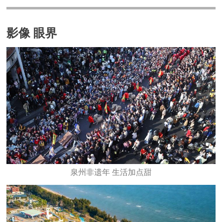
影像 眼界
泉州非遗年 生活加点甜