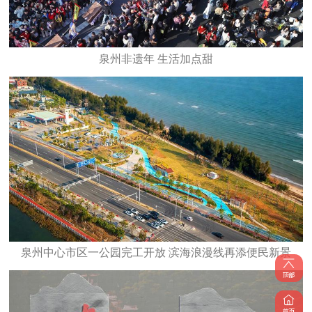
泉州非遗年 生活加点甜
泉州中心市区一公园完工开放 滨海浪漫线再添便民新景