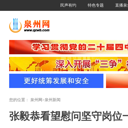
民声有约
特色专题
直播泉
您的位置：
泉州网
>
泉州新闻
张毅恭看望慰问坚守岗位