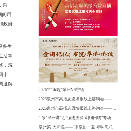
，泉
期间用
和政府
设备生
生活等
修，筑
阔市
调度解
2026年“闽超”泉州VS宁德
2026泉州市高招志愿填报线上咨询会——《出分应急课堂：全流程拆解志愿填报》主题讲座
2026泉州市高招志愿填报线上咨询会——《志愿填报 答疑直播》主题讲座
“‘泉’民开讲”之“循迹溯源 刺桐回响”专场宣讲
泉州菜·大师说——“来泉甜一夏 寻味闽式鲜”上官品牌专场直播