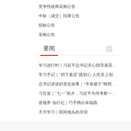
竞争性磋商采购公告
中标（成交）结果公告
招标公告
采购公告
要闻
学习进行时丨习近平总书记关心指导基层党建的故事
学习手记｜“四下基层”践初心 人民至上创伟业
总书记讲述的党史故事｜“半条被子”映照初心
习言道｜“七一”前夕，习近平为何考察一个村级党组织
壹视界·知行记｜巧手绣出幸福路
天天学习｜田间地头的关切