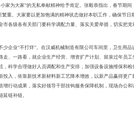
舍小家为大家”的无私奉献精神给予肯定。张毅恭指出，春节期间
艰巨繁重。大家要以更加饱满的精神状态做好本职工作，确保节日
全市各级各有关部门要科学调配力量、落实关爱举措，切实把党
不少企业“不打烊”。在汉威机械制造有限公司车间里，卫生用品
路走、一路看，就企业生产经营、增资扩产计划、留泉过年员工
弦，科学合理做好人员调配和生产安排，加强设备设施维保和检
新投入，依靠新技术新材料新工艺降本增效，以新产品赢得更广
倍增行动成果，落实好领导干部挂钩服务保障机制，现场办公和
链延链补链。