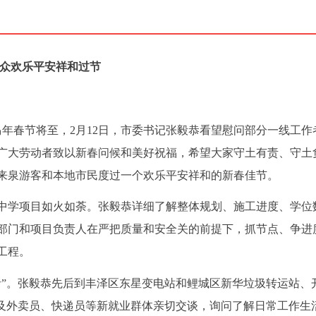
群众欢乐平安祥和过节
马年春节将至，2月12日，市委书记张毅恭看望慰问部分一线工作
广大劳动者致以新春问候和美好祝福，希望大家守土有责、守土
来泉游客和本地市民度过一个欢乐平安祥和的新春佳节。
中学项目如火如荼。张毅恭详细了解整体规划、施工进度、学位
部门和项目负责人在严把质量和安全关的前提下，抓节点、争进
工程。
者”。张毅恭先后到丰泽区东星变电站和鲤城区新华垃圾转运站、
以及外卖员、快递员等新就业群体亲切交谈，询问了解日常工作生