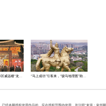
2026年泉州灯会启动 市区威远楼“龙马精神”创意花灯点亮
“马上成功”引客来，“骏马地理图”助您——刺桐寻马
。已经本网授权使用作品的，应在授权范围内使用，并注明“来源：泉州网