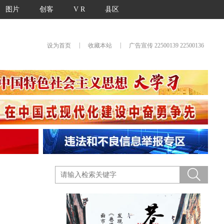
图片
创客
V R
县区
|
|
设为首页
收藏本站
广告宣传 22500139 22500136