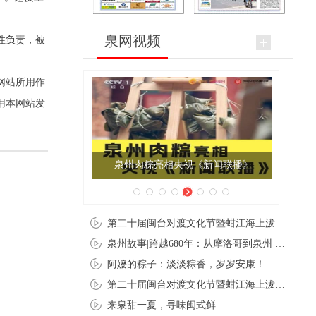
泉网视频
性负责，被
网站所用作
用本网站发
泉州肉粽亮相央视《新闻联播》
第二十届闽台对渡文化节暨蚶江海上泼水节在石狮蚶江启幕
泉州故事|跨越680年：从摩洛哥到泉州 丝路使者“中国行”
阿嬷的粽子：淡淡粽香，岁岁安康！
第二十届闽台对渡文化节暨蚶江海上泼水节在石狮蚶江开幕
来泉甜一夏，寻味闽式鲜