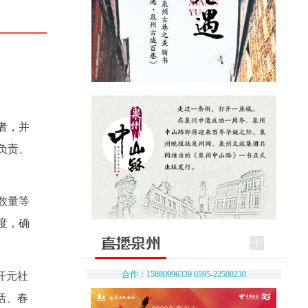
者，并
负责、
数量等
度，确
合作：15880996339 0595-22500230
开元社
活、春