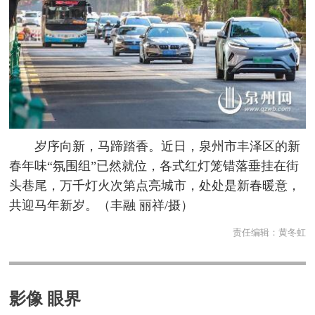
岁序向新，马蹄踏香。近日，泉州市丰泽区的新
春年味“氛围组”已然就位，各式红灯笼错落垂挂在街
头巷尾，万千灯火次第点亮城市，处处是新春暖意，
共迎马年新岁。（丰融 丽祥/摄）
责任编辑：
黄冬虹
影像 眼界