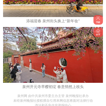
添福迎春 泉州街头换上“新年妆”
泉州开元寺早樱初绽 春意悄然上枝头
泉州网 由中共泉州市委主办主管 泉州晚报社承办
未经泉州晚报社授权擅自引用本网信息将面对法律行动
违法和不良信息举报中心