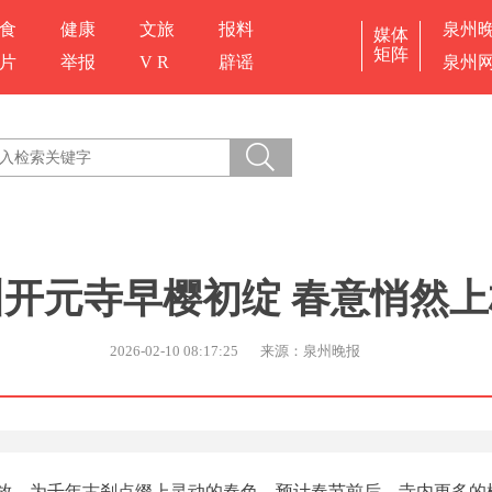
食
健康
文旅
报料
泉州
媒体
矩阵
片
举报
V R
辟谣
泉州
州开元寺早樱初绽 春意悄然上
2026-02-10 08:17:25
来源：泉州晚报
放，为千年古刹点缀上灵动的春色。预计春节前后，寺内更多的