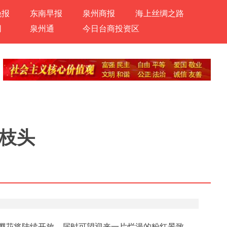
晚报
东南早报
泉州商报
海上丝绸之路
网
泉州通
今日台商投资区
枝头
樱花将陆续开放，届时可望迎来一片烂漫的粉红景致。