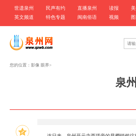
世遗泉州
民声有约
直播泉州
读报
美
英文频道
特色专题
闽南俗语
视频
图
您的位置：
影像 眼界
>
泉
连日来，泉州开元寺西塔旁的早樱悄然绽