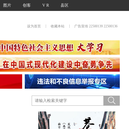
图片
创客
V R
县区
|
|
设为首页
收藏本站
广告宣传 22500139 22500136