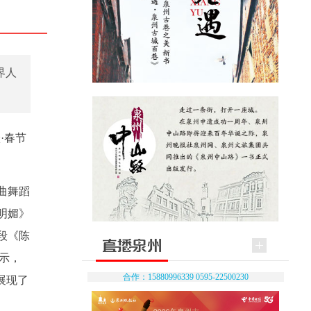
界人
·春节
曲舞蹈
明媚》
段《陈
示，
合作：15880996339 0595-22500230
展现了