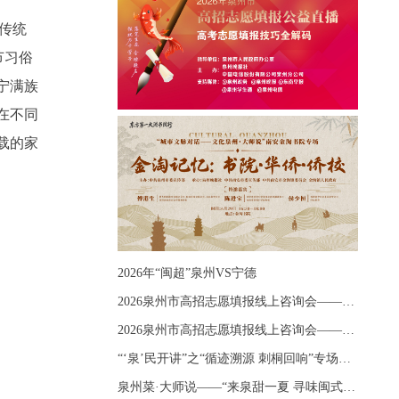
传统
节习俗
宁满族
在不同
载的家
2026年“闽超”泉州VS宁德
2026泉州市高招志愿填报线上咨询会——《出分应急课堂：全流程拆解志愿填报》主题讲座
2026泉州市高招志愿填报线上咨询会——《志愿填报 答疑直播》主题讲座
“‘泉’民开讲”之“循迹溯源 刺桐回响”专场宣讲
泉州菜·大师说——“来泉甜一夏 寻味闽式鲜”上官品牌专场直播