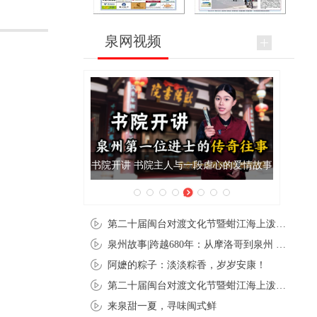
泉网视频
泉州肉粽亮相央视《新闻联播》
第二十届闽台对渡文化节暨蚶江海上泼水节在石狮蚶江启幕
泉州故事|跨越680年：从摩洛哥到泉州 丝路使者“中国行”
阿嬷的粽子：淡淡粽香，岁岁安康！
第二十届闽台对渡文化节暨蚶江海上泼水节在石狮蚶江开幕
来泉甜一夏，寻味闽式鲜