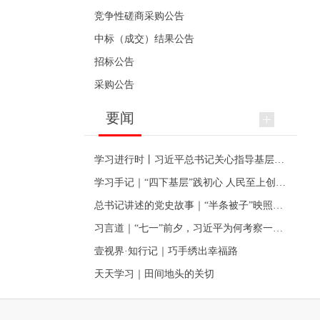
竞争性磋商采购公告
中标（成交）结果公告
招标公告
采购公告
要闻
学习进行时丨习近平总书记关心指导基层党建的故事
学习手记｜“四下基层”践初心 人民至上创伟业
总书记讲述的党史故事｜“半条被子”映照初心
习言道｜“七一”前夕，习近平为何考察一个村级党组织
壹视界·知行记｜巧手绣出幸福路
天天学习｜田间地头的关切