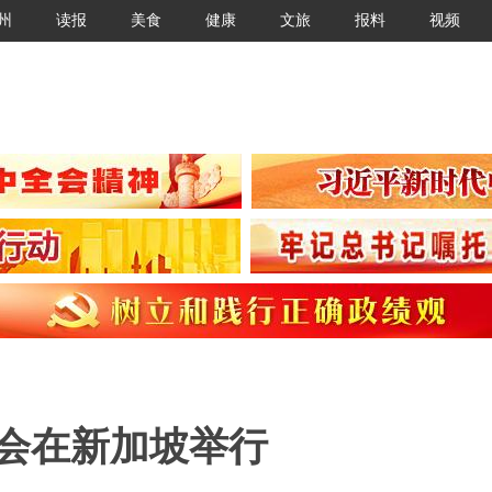
州
读报
美食
健康
文旅
报料
视频
欢会在新加坡举行