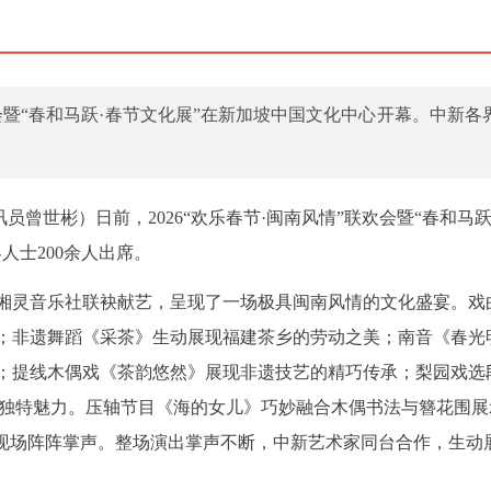
欢会暨“春和马跃·春节文化展”在新加坡中国文化中心开幕。中新各
员曾世彬）日前，2026“欢乐春节·闽南风情”联欢会暨“春和马跃
人士200余人出席。
湘灵音乐社联袂献艺，呈现了一场极具闽南风情的文化盛宴。戏
；非遗舞蹈《采茶》生动展现福建茶乡的劳动之美；南音《春光
；提线木偶戏《茶韵悠然》展现非遗技艺的精巧传承；梨园戏选
的独特魅力。压轴节目《海的女儿》巧妙融合木偶书法与簪花围展
得现场阵阵掌声。整场演出掌声不断，中新艺术家同台合作，生动