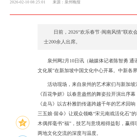
2026-02-10 08:25:01
来源：泉州晚报
日前，2026“欢乐春节·闽南风情”联
士200余人出席。
泉州网2月10日讯（融媒体记者陈智勇 通讯
文化展”在新加坡中国文化中心开幕。中新各界
活动现场，来自泉州的艺术家们与新加坡
《百花争妍》以春意盎然的舞姿拉开演出序幕
《走马》以古朴雅韵传递跨越千年的艺术回响
三五娘·留伞》让观众领略“宋元南戏活化石”
木偶挥毫书“福”，技艺与意境相得益彰，赢
两地文化交流的深度与温度。