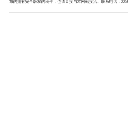
布的拥有完全版权的稿件，也请直接与本网站接洽。联系电话：22500260，