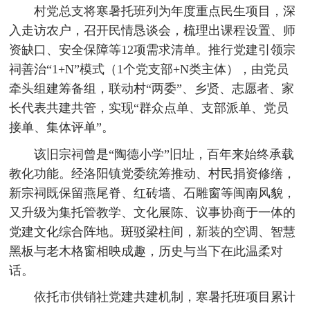
村党总支将寒暑托班列为年度重点民生项目，深
入走访农户，召开民情恳谈会，梳理出课程设置、师
资缺口、安全保障等12项需求清单。推行党建引领宗
祠善治“1+N”模式（1个党支部+N类主体），由党员
牵头组建筹备组，联动村“两委”、乡贤、志愿者、家
长代表共建共管，实现“群众点单、支部派单、党员
接单、集体评单”。
该旧宗祠曾是“陶德小学”旧址，百年来始终承载
教化功能。经洛阳镇党委统筹推动、村民捐资修缮，
新宗祠既保留燕尾脊、红砖墙、石雕窗等闽南风貌，
又升级为集托管教学、文化展陈、议事协商于一体的
党建文化综合阵地。斑驳梁柱间，新装的空调、智慧
黑板与老木格窗相映成趣，历史与当下在此温柔对
话。
依托市供销社党建共建机制，寒暑托班项目累计