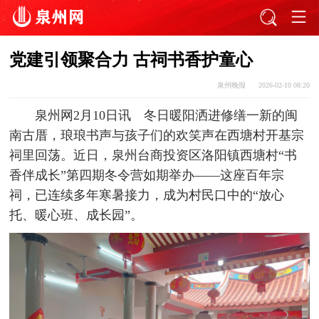
党建引领聚合力 古祠书香护童心
泉州晚报
2026-02-10 08:20
泉州网2月10日讯 冬日暖阳洒进修缮一新的闽
南古厝，琅琅书声与孩子们的欢笑声在西塘村开基宗
祠里回荡。近日，泉州台商投资区洛阳镇西塘村“书
香伴成长”第四期冬令营如期举办——这座百年宗
祠，已连续多年寒暑接力，成为村民口中的“放心
托、暖心班、成长园”。