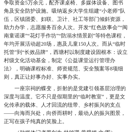
争取资金5万余元，配齐课桌椅、多媒体设备、图书
角及安全防护设施。吸纳返乡大学生组建“小老师”队
伍，区镇团委、妇联、卫计、社工等部门倾斜资源，
助力办学，志愿服务百余人次。开发“红色故事会”“闽
南童谣课”“花灯手作坊”“防溺水情景剧”等特色课程，
年均开展活动超20场，惠及儿童150人次。而从“临时
托管”到“长效品牌”，西塘村以制度建设固根本：设立
村级文化活动基金，制定《公益课堂运行管理办
法》，明确课程标准、师资规范、安全预案等8项细
则，真正让好事办好、实事办实。
一座宗祠的蝶变，折射的是党建引领基层治理的
深度与温度。它不只是假期里的“临时教室”，更是文
化传承的载体、人才回流的纽带、乡村振兴的支点
——向海而兴处，向侨而耕时，最动人的振兴图景，
正写在孩子纯真的笑脸上。