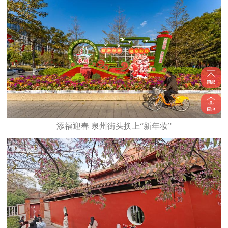
添福迎春 泉州街头换上“新年妆”