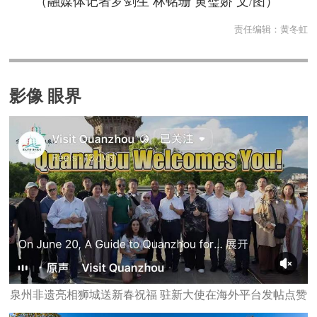
（融媒体记者罗剑生 林铭珊 黄璧娇 文/图）
责任编辑：
黄冬虹
影像 眼界
泉州非遗亮相狮城送新春祝福 驻新大使在海外平台发帖点赞