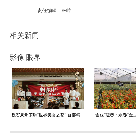
责任编辑：
林嵘
相关新闻
影像 眼界
祝贺泉州荣膺“世界美食之都” 首部精品文旅美食短剧《一碗泉州之姜母鸭》6日上线