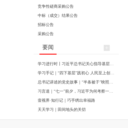
竞争性磋商采购公告
中标（成交）结果公告
招标公告
采购公告
要闻
学习进行时丨习近平总书记关心指导基层党建的故事
学习手记｜“四下基层”践初心 人民至上创伟业
总书记讲述的党史故事｜“半条被子”映照初心
习言道｜“七一”前夕，习近平为何考察一个村级党组织
壹视界·知行记｜巧手绣出幸福路
天天学习｜田间地头的关切