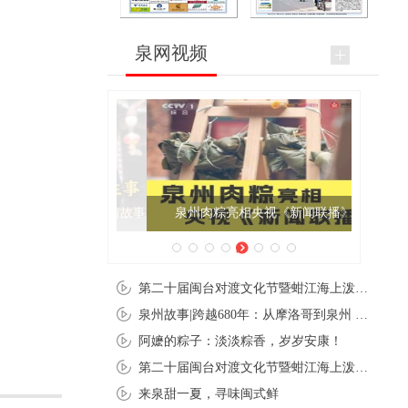
泉网视频
泉州肉粽亮相央视《新闻联播》
第二十届闽台对渡文化节暨蚶江海上泼水节在石狮蚶江启幕
泉州故事|跨越680年：从摩洛哥到泉州 丝路使者“中国行”
阿嬷的粽子：淡淡粽香，岁岁安康！
第二十届闽台对渡文化节暨蚶江海上泼水节在石狮蚶江开幕
来泉甜一夏，寻味闽式鲜