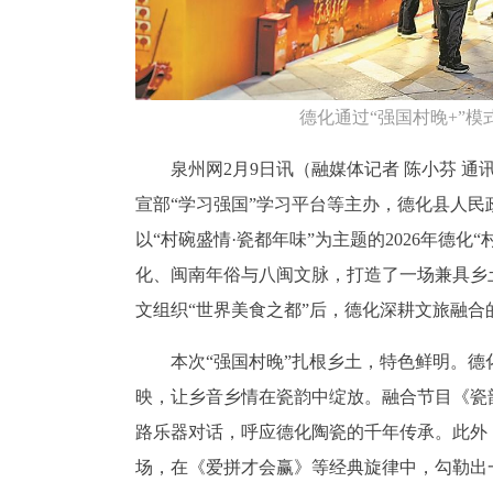
德化通过“强国村晚+”
泉州网2月9日讯（融媒体记者 陈小芬 通
宣部“学习强国”学习平台等主办，德化县人民政
以“村碗盛情·瓷都年味”为主题的2026年德
化、闽南年俗与八闽文脉，打造了一场兼具乡
文组织“世界美食之都”后，德化深耕文旅融合
本次“强国村晚”扎根乡土，特色鲜明。
映，让乡音乡情在瓷韵中绽放。融合节目《瓷
路乐器对话，呼应德化陶瓷的千年传承。此外
场，在《爱拼才会赢》等经典旋律中，勾勒出