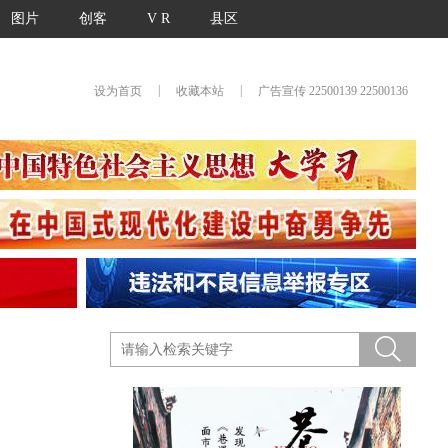
图片
创客
V R
县区
|
|
设为首页
收藏本站
广告宣传 22500139 22500136