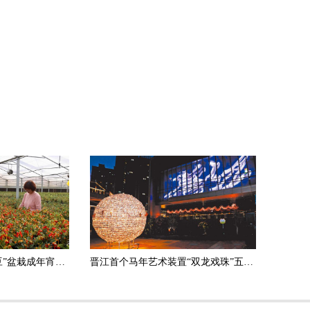
“金豆”迎春：永春“金豆”盆栽成年宵花市场的热销产品
晋江首个马年艺术装置“双龙戏珠”五店市亮灯