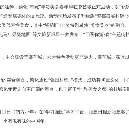
”的延伸，德化“村碗”年货美食嘉年华在瓷艺城正式启动，以“瓷
造专属德化的文旅IP。活动现场发布了升级版“瓷都盛宴村碗”
三大类代表性美食，其中“瓷韵匠心”奖特别聚焦“美食美器”的融合
年德化马年寻瓷地图”等文旅新成果一并发布，“四季你游·春”主题街
六），主会场设于瓷艺城。六大特色活动尽显魅力，瓷艺城、茶具
年华的美食飘香，德化通过“强国村晚+”模式，成功将陶瓷文化、
德化元素走向更广阔的舞台，也丰富了“世界美食之都”的县域实
2月11日（南方小年）在“学习强国”学习平台、福建日报新福建客
一个有滋有味的中国年。