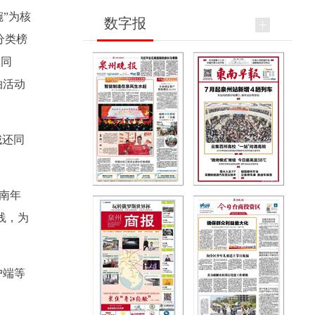
碗”为核
数字报
分类榜
。同
拍活动
城还同
闽南年
践，为
户端等