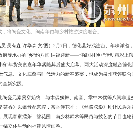
模式，将陶瓷文化、闽南年俗与乡村旅游深度融合。
讯员 吴有森 许华森 文/图）2月7日，德化县好戏连台、年味洋溢
府等承办的“乡”约八闽 纳福迎新——“强国村晚+”活动精彩上
化“村碗”年货美食嘉年华紧随其后盛大启幕。两大活动深度融合德
土气息、文化底蕴与时代活力的新春盛宴，也成为泉州获评联合
的全新实践。
德化陶瓷元素贯穿始终，与木偶狮舞、南音、掌中木偶等八闽非遗
韵茶香》以瓷音配京腔，茶香伴花香；《丝路弦影》则让民族乐
，展现客家擂茶、簪花围、南少林武术等民俗与技艺的节目也轮
一幅立体生动的福建风情画卷。