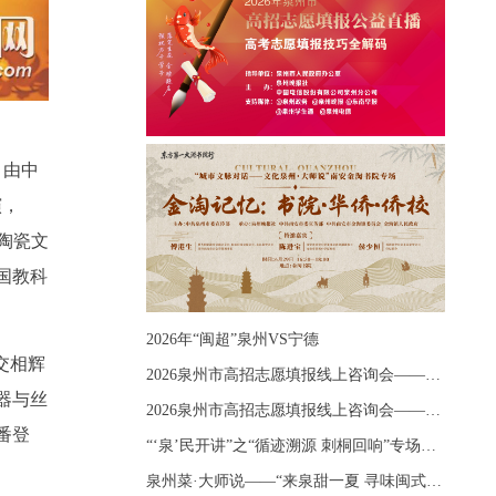
，由中
演，
化陶瓷文
国教科
2026年“闽超”泉州VS宁德
交相辉
2026泉州市高招志愿填报线上咨询会——《出分应急课堂：全流程拆解志愿填报》主题讲座
器与丝
2026泉州市高招志愿填报线上咨询会——《志愿填报 答疑直播》主题讲座
番登
“‘泉’民开讲”之“循迹溯源 刺桐回响”专场宣讲
泉州菜·大师说——“来泉甜一夏 寻味闽式鲜”上官品牌专场直播