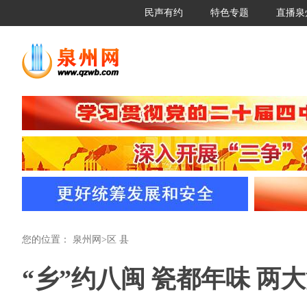
民声有约
特色专题
直播泉
您的位置：
泉州网
>
区 县
“乡”约八闽 瓷都年味 