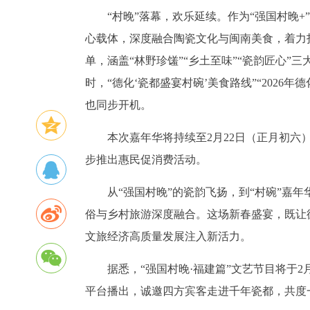
“村晚”落幕，欢乐延续。作为“强国村晚+
心载体，深度融合陶瓷文化与闽南美食，着力打
单，涵盖“林野珍馐”“乡土至味”“瓷韵匠心”
时，“德化‘瓷都盛宴村碗’美食路线”“2026
也同步开机。
本次嘉年华将持续至2月22日（正月初
步推出惠民促消费活动。
从“强国村晚”的瓷韵飞扬，到“村碗”嘉
俗与乡村旅游深度融合。这场新春盛宴，既让
文旅经济高质量发展注入新活力。
据悉，“强国村晚·福建篇”文艺节目将于
平台播出，诚邀四方宾客走进千年瓷都，共度