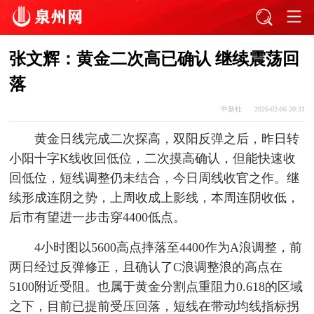
张文辉：黄金二次高已确认 继续震荡回
落
中新社
2026-02-06 20:31
黄金日线完成二次探高，双阳反弹之后，昨日转
小阳十字K线收回低位，二次摸高确认，但能快速收
回低位，短线调整仍未结合，今日周线收官之作。继
续形成连阴之势，上周收成上影线，本周连阴收低，
后市有望进一步击穿4400低点。
4小时图以5600高点摔落至4400作为A浪调整，前
两日经过反弹修正，且确认了C浪调整浪的高点在
5100附近受阻。也属于黄金分割点重阻力0.618的区域
之下，目前已提前受压回落，短线在带动均线指标拐