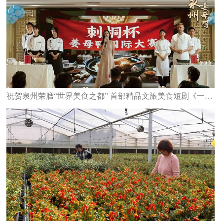
祝贺泉州荣膺“世界美食之都” 首部精品文旅美食短剧《一碗泉州之姜母鸭》6日上线