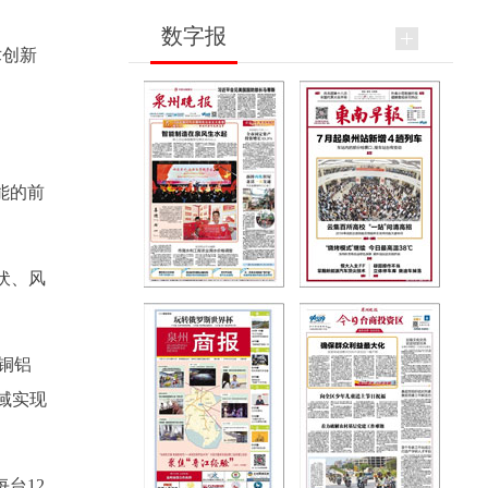
数字报
术创新
能的前
光伏、风
铜铝
域实现
台12