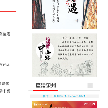
高位震
有色金
。
量是传
需求爆
合作：15880996339 0595-22500230