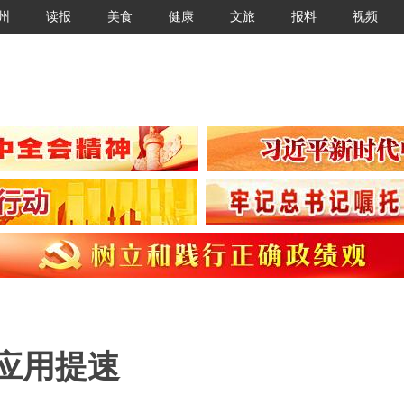
州
读报
美食
健康
文旅
报料
视频
”应用提速