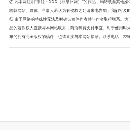
② 凡本网注明“来源：XXX（非泉州网）”的作品，均转载自其
转载网站、媒体、当事人若认为有侵权之处请来电告知，我们将及
③ 由于网络的特殊性无法及时确认稿件作者并与作者取得联系。为
品的著作权人直接与本网站联系，商洽稿费支付事宜。对于使用时未
布的拥有完全版权的稿件，也请直接与本网站接洽。联系电话：22500260，