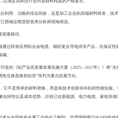
9%，以满足高科技行业对原材料纯度的严格要求。
品位利用、冶炼的综合回收，还是加工企业的高端材料研发，技
”江西铜业期货部首席分析师胡海斌说。
要探索路径。
领域通过研发应用铝合金电缆、铜铝复合导电排等产品，在保证性
策略。
合印发的《铝产业高质量发展实施方案（2025—2027年）》将“
调热交换器换热铝管”等列为重点拓展方向。
学森说，它不是简单的材料替换，而是靠技术创新弥补铝的性能短板。
量化特性以及成本优势，目前已在新能源、电力电缆、家电等领
记者从中国有色金属工业协会了解到，空调用铜量已由2000年的每