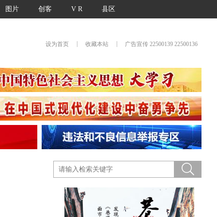
图片
创客
V R
县区
|
|
设为首页
收藏本站
广告宣传 22500139 22500136