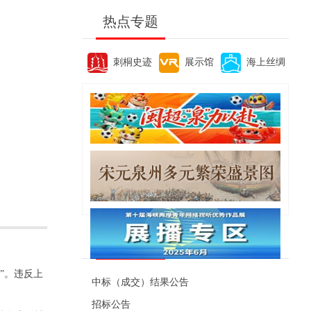
热点专题
刺桐史迹
展示馆
海上丝绸
便民资讯
”。违反上
中标（成交）结果公告
招标公告