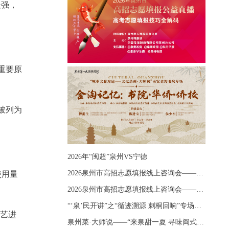
走强，
重要原
被列为
2026年“闽超”泉州VS宁德
2026泉州市高招志愿填报线上咨询会——《出分应急课堂：全流程拆解志愿填报》主题讲座
使用量
2026泉州市高招志愿填报线上咨询会——《志愿填报 答疑直播》主题讲座
“‘泉’民开讲”之“循迹溯源 刺桐回响”专场宣讲
工艺进
泉州菜·大师说——“来泉甜一夏 寻味闽式鲜”上官品牌专场直播