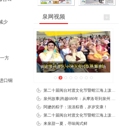
泉网视频
减少
另一方
闽超泉州赛区 十洲人拉拉队热舞赛场
进口铜
第二十届闽台对渡文化节暨蚶江海上泼水节在石狮蚶江启幕
泉州故事|跨越680年：从摩洛哥到泉州 丝路使者“中国行”
阿嬷的粽子：淡淡粽香，岁岁安康！
第二十届闽台对渡文化节暨蚶江海上泼水节在石狮蚶江开幕
来泉甜一夏，寻味闽式鲜