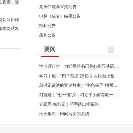
性负责，被
竞争性磋商采购公告
中标（成交）结果公告
网站所用作
招标公告
用本网站发
采购公告
要闻
学习进行时丨习近平总书记关心指导基层党建的故事
学习手记｜“四下基层”践初心 人民至上创伟业
总书记讲述的党史故事｜“半条被子”映照初心
习言道｜“七一”前夕，习近平为何考察一个村级党组织
壹视界·知行记｜巧手绣出幸福路
天天学习｜田间地头的关切