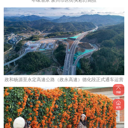
年味渐浓 泉州市区街头彩灯高挂
政和杨源至永定高速公路（政永高速）德化段正式通车运营