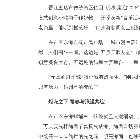
晋江五店市传统街区也因“玩味·潮启20
各式创意小吃与手作好物。“开噪唤新”音乐
老街里，能听到摇滚乐。”广州游客周女士感
在市区东海金花市民广场，“城市漫生活
燃，人们围坐一圈。这边是“五月天歌友会”《
创意美食并存。不远处的街舞大赛舞台上，舞
“元旦的泉州‘潮’得让我有点陌生。”刚
越有活力，泉州真的变酷了。”
烟花之下 青春与浪漫共绽
在市区东海蟳埔村，傍晚就已人潮涌动。
上万支荧光棒随着节奏摇曳成海。随着全场齐
中绽开一朵朵绚烂的光之花，照亮海面，也映