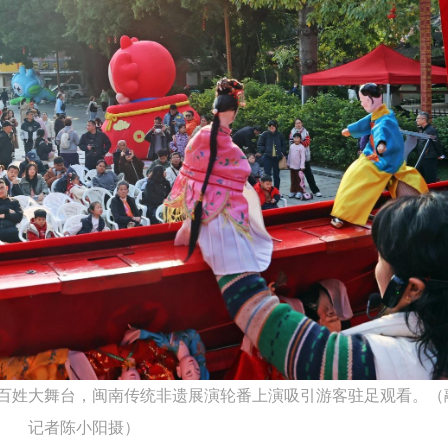
百姓大舞台，闽南传统非遗展演轮番上演吸引游客驻足观看。（
记者陈小阳摄）