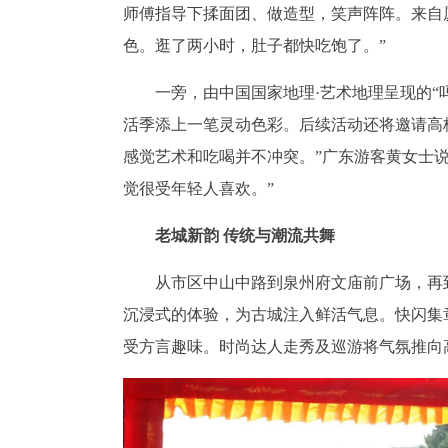
师傅指导下揉面团、做造型，笑声阵阵。来自
色。逛了两小时，肚子都快吃饱了。”
一旁，由中国国家地理·艺术地理呈现的“
活季添上一笔灵动色彩。后续活动还将邀请高
感觉艺术和吃喝并不冲突。”广东游客黄女士
觉很受年轻人喜欢。”
老城新韵 传统与潮流共舞
从市区中山中路到泉州府文庙前广场，再到
沉浸式的体验，为古城注入鲜活气息。快闪集
受方言趣味。时尚达人走秀及巡游将气氛推向