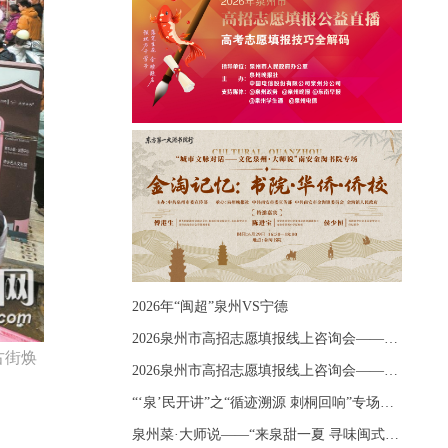
2026年“闽超”泉州VS宁德
2026泉州市高招志愿填报线上咨询会——《出分应急课堂：全流程拆解志愿填报》主题讲座
古街焕
2026泉州市高招志愿填报线上咨询会——《志愿填报 答疑直播》主题讲座
“‘泉’民开讲”之“循迹溯源 刺桐回响”专场宣讲
泉州菜·大师说——“来泉甜一夏 寻味闽式鲜”上官品牌专场直播