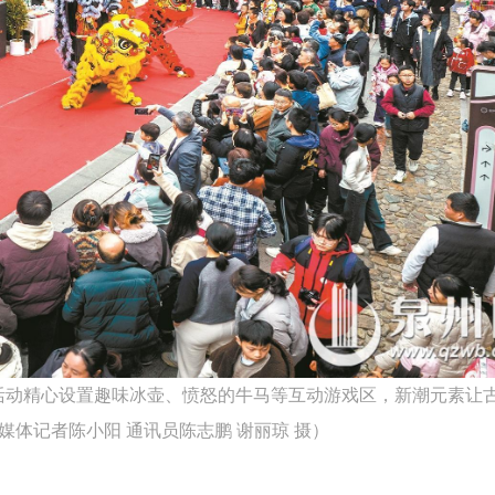
题活动精心设置趣味冰壶、愤怒的牛马等互动游戏区，新潮元素让
媒体记者陈小阳 通讯员陈志鹏 谢丽琼 摄）