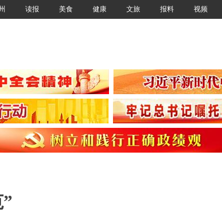
州
读报
美食
健康
文旅
报料
视频
”