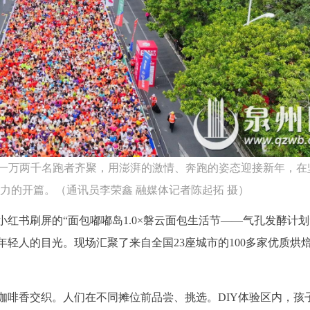
开跑。一万两千名跑者齐聚，用澎湃的激情、奔跑的姿态迎接新年，在
活力的开篇。（通讯员李荣鑫 融媒体记者陈起拓 摄）
红书刷屏的“面包嘟嘟岛1.0×磐云面包生活节——气孔发酵计划
轻人的目光。现场汇聚了来自全国23座城市的100多家优质烘
咖啡香交织。人们在不同摊位前品尝、挑选。DIY体验区内，孩