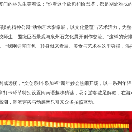
厦门的林先生笑着说：“你看这个欧包和恰巴塔，都是别处难找
吗喽的精神公园”动物艺术影像展，以文化意蕴与艺术活力，为整
校师生，围绕巨石景观与泉州石文化展开创作交流。“这样的安
说，“我刚尝完面包，转身就来看展。美食与艺术在这里碰撞，混
威远楼，“文创泉州·泉加福”新年妙会热闹开场，以一系列年轻
章打卡环节特别设置闽南语趣味猜谜，吸引游客驻足解谜，在游
高潮，潮流穿搭与动感音乐引来众多拍照互动。