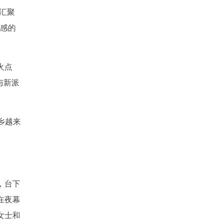
集汇聚
史感的
火点
与新派
乡越来
，台下
在夜幕
女士和