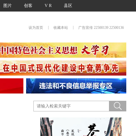
图片
创客
V R
县区
|
|
设为首页
收藏本站
广告宣传 22500139 22500136