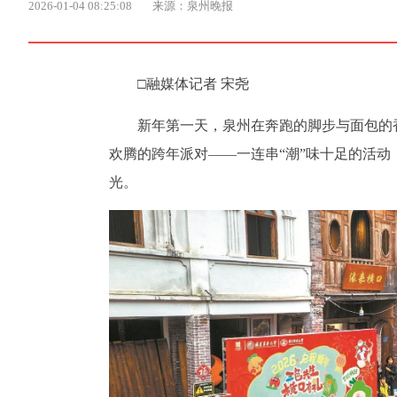
2026-01-04 08:25:08
来源：泉州晚报
□融媒体记者 宋尧
新年第一天，泉州在奔跑的脚步与面包的
欢腾的跨年派对——一连串“潮”味十足的活动
光。