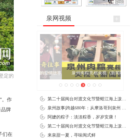
泉网视频
泉州肉粽亮相央视《新闻联播》
坚定的
第二十届闽台对渡文化节暨蚶江海上泼水节在石狮蚶江启幕
”。作
泉州故事|跨越680年：从摩洛哥到泉州 丝路使者“中国行”
焙品牌
阿嬷的粽子：淡淡粽香，岁岁安康！
第二十届闽台对渡文化节暨蚶江海上泼水节在石狮蚶江开幕
子们在
来泉甜一夏，寻味闽式鲜