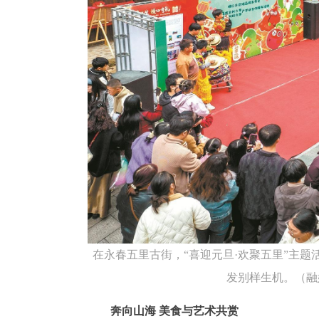
在永春五里古街，“喜迎元旦·欢聚五里”主
发别样生机。（融
奔向山海 美食与艺术共赏