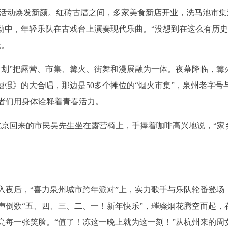
26”活动焕发新颜。红砖古厝之间，多家美食新店开业，洗马池市
活动中，年轻乐队在古戏台上演奏现代乐曲。“没想到在这么有历
慨。
计划”把露营、市集、篝火、街舞和漫展融为一体。夜幕降临，篝
倔强》的大合唱，那边是50多个摊位的“烟火市集”，泉州老字号
者们用身体诠释着青春活力。
从北京回来的市民吴先生坐在露营椅上，手捧着咖啡高兴地说，“家
入夜后，“喜力泉州城市跨年派对”上，实力歌手与乐队轮番登场
声倒数“五、四、三、二、一！新年快乐”，璀璨烟花腾空而起，
亮每一张笑脸。“值了！冻这一晚上就为这一刻！”从杭州来的周