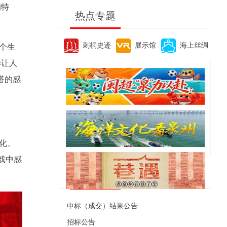
的特
热点专题
刺桐史迹
展示馆
海上丝绸
个生
排让人
搭的感
化、
戏中感
便民资讯
中标（成交）结果公告
招标公告