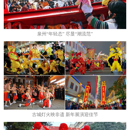
泉州“年轻态” 尽显“潮流范”
古城灯火映非遗 新年展演迎佳节