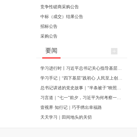
竞争性磋商采购公告
中标（成交）结果公告
招标公告
采购公告
要闻
学习进行时丨习近平总书记关心指导基层党建的故事
学习手记｜“四下基层”践初心 人民至上创伟业
总书记讲述的党史故事｜“半条被子”映照初心
习言道｜“七一”前夕，习近平为何考察一个村级党组织
壹视界·知行记｜巧手绣出幸福路
天天学习｜田间地头的关切