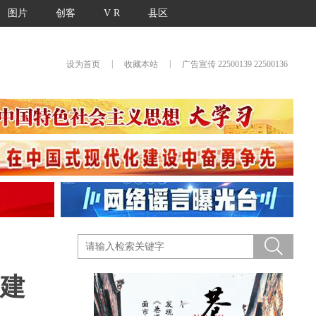
图片
创客
V R
县区
|
|
设为首页
收藏本站
广告宣传 22500139 22500136
福建