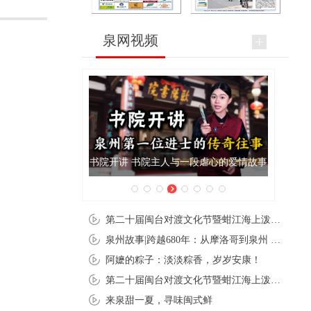
泉网视频
与一段虐心的爱情故事
泉州肉粽亮相央视《新闻联播》
第二十届闽台对渡文化节暨蚶江海上泼水节在石狮蚶江启幕
泉州故事|跨越680年：从摩洛哥到泉州 丝路使者“中国行”
阿嬷的粽子：淡淡粽香，岁岁安康！
第二十届闽台对渡文化节暨蚶江海上泼水节在石狮蚶江开幕
来泉甜一夏，寻味闽式鲜