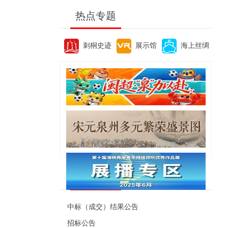
热点专题
刺桐史迹
展示馆
海上丝绸
便民资讯
中标（成交）结果公告
招标公告