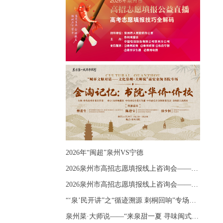
2026年“闽超”泉州VS宁德
2026泉州市高招志愿填报线上咨询会——《出分应急课堂：全流程拆解志愿填报》主题讲座
2026泉州市高招志愿填报线上咨询会——《志愿填报 答疑直播》主题讲座
“‘泉’民开讲”之“循迹溯源 刺桐回响”专场宣讲
泉州菜·大师说——“来泉甜一夏 寻味闽式鲜”上官品牌专场直播