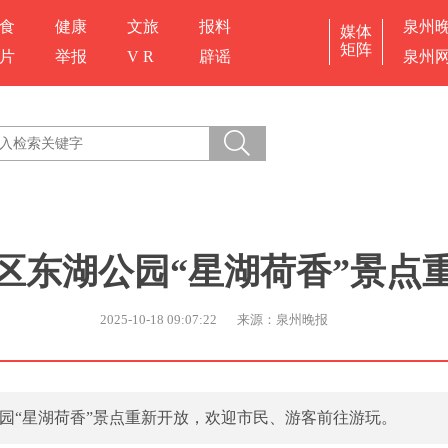
食
健康
文旅
报料
泉州
媒体
矩阵
片
举报
V R
辟谣
泉州
区东湖公园“星湖荷香”景点
2025-10-18 09:07:22
来源：泉州晚报
公园“星湖荷香”景点重新开放，欢迎市民、游客前往游玩。