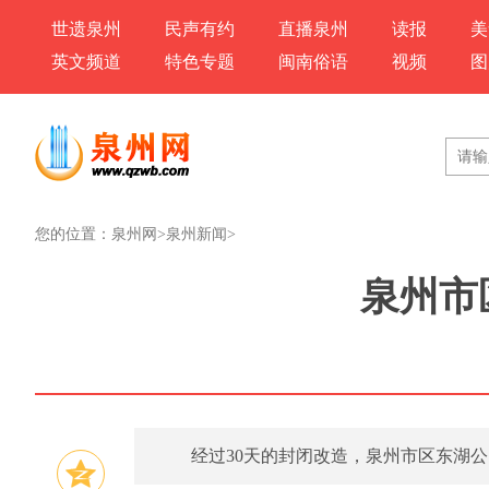
世遗泉州
民声有约
直播泉州
读报
美
英文频道
特色专题
闽南俗语
视频
图
您的位置：
泉州网
>
泉州新闻
>
泉州市
经过30天的封闭改造，泉州市区东湖