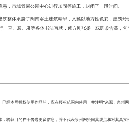
全隐患，市城管局公园中心进行加固等施工，封闭了一段时间。
其建筑整体承袭了闽南乡土建筑精华，又糅以地方性色彩，建筑玲
行、草、篆、隶等各体书法写就，或方刚张扬，或圆柔含蓄，句
。已经本网授权使用作品的，应在授权范围内使用，并注明“来源：泉州
他媒体，转载目的在于传递更多信息，并不代表泉州网赞同其观点和对其真