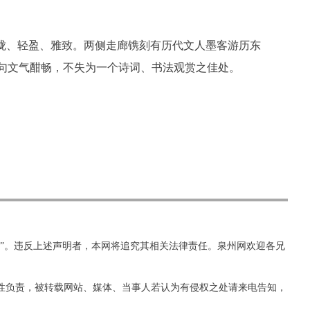
珑、轻盈、雅致。两侧走廊镌刻有历代文人墨客游历东
句文气酣畅，不失为一个诗词、书法观赏之佳处。
网”。违反上述声明者，本网将追究其相关法律责任。泉州网欢迎各兄
实性负责，被转载网站、媒体、当事人若认为有侵权之处请来电告知，