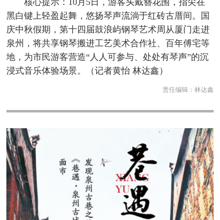
核心提示：10月5日，游客头戴簪花围，指尖在
黑白键上轻盈起舞，悠扬琴声流淌于红砖古厝间。国
庆中秋假期，第十四届鼓浪屿钢琴艺术周从厦门走进
泉州，将共享钢琴搬进工艺美术合作社、百年傅宅等
地，为市民游客营造“人人可参与、处处有琴声”的沉
浸式音乐体验场景。（记者黄怡 林达鑫）
责任编辑：
林达鑫