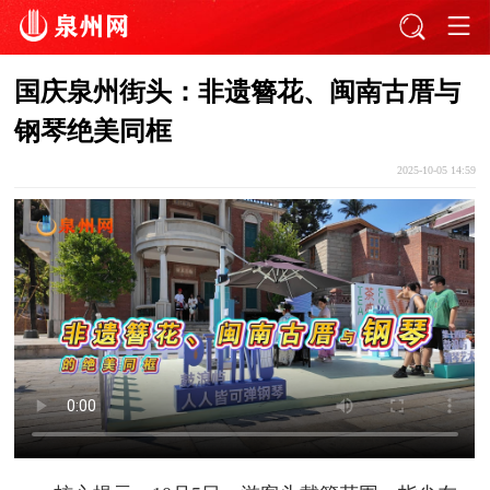
国庆泉州街头：非遗簪花、闽南古厝与
钢琴绝美同框
2025-10-05 14:59