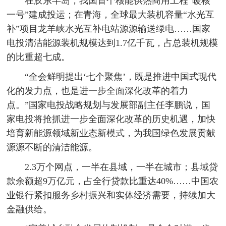
在胶东半岛，我国首个核能供热商用工程“暖核
一号”建成投运；在青海，全球最大装机容量“水光互
补”项目龙羊峡水光互补电站源源输送绿电……国家
电投清洁能源装机规模达到1.7亿千瓦，占总装机规模
的比重超七成。
“全会鲜明提出‘七个聚焦’，既是推进中国式现代
化的发力点，也是进一步全面深化改革的着力
点。”国家电投战略规划与发展部副主任李鹏说，国
家电投将抢抓进一步全面深化改革的历史机遇，加快
培育新能源领域新业态新模式，为我国绿色发展贡献
源源不断的清洁能源。
2.3万个网点，一半在县域，一半在城市；县域贷
款余额超9万亿元，占全行贷款比重达40%……中国农
业银行紧扣服务乡村振兴和实体经济需要，持续加大
金融供给。