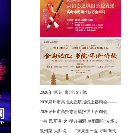
2026年“闽超”泉州VS宁德
2026泉州市高招志愿填报线上咨询会——《出分应急课堂：全流程拆解志愿填报》主题讲座
2026泉州市高招志愿填报线上咨询会——《志愿填报 答疑直播》主题讲座
“‘泉’民开讲”之“循迹溯源 刺桐回响”专场宣讲
泉州菜·大师说——“来泉甜一夏 寻味闽式鲜”上官品牌专场直播