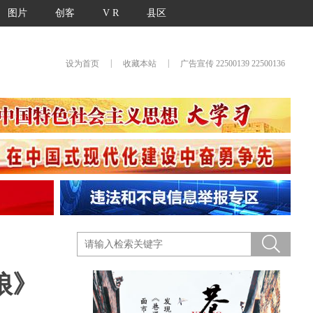
图片
创客
V R
县区
|
|
设为首页
收藏本站
广告宣传 22500139 22500136
娘》