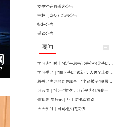
竞争性磋商采购公告
中标（成交）结果公告
招标公告
采购公告
要闻
学习进行时丨习近平总书记关心指导基层党建的故事
学习手记｜“四下基层”践初心 人民至上创伟业
总书记讲述的党史故事｜“半条被子”映照初心
习言道｜“七一”前夕，习近平为何考察一个村级党组织
壹视界·知行记｜巧手绣出幸福路
天天学习｜田间地头的关切