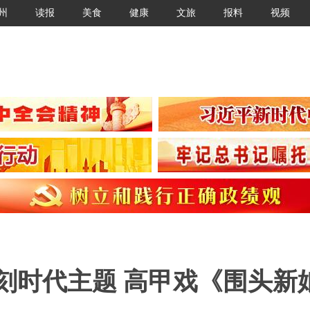
州
读报
美食
健康
文旅
报料
视频
刻时代主题 高甲戏《围头新