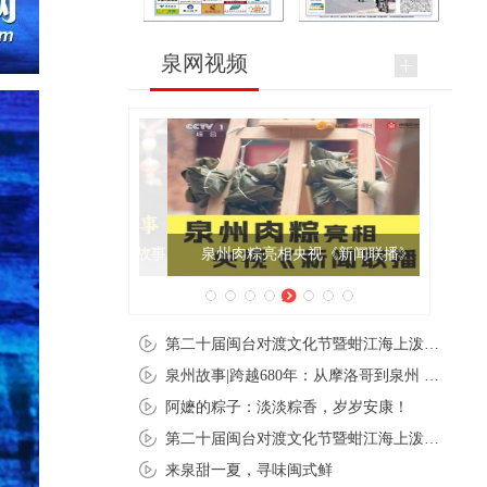
泉网视频
泉州肉粽亮相央视《新闻联播》
第二十届闽台对渡文化节暨蚶江海上泼水节在石狮蚶江启幕
泉州故事|跨越680年：从摩洛哥到泉州 丝路使者“中国行”
阿嬷的粽子：淡淡粽香，岁岁安康！
第二十届闽台对渡文化节暨蚶江海上泼水节在石狮蚶江开幕
来泉甜一夏，寻味闽式鲜