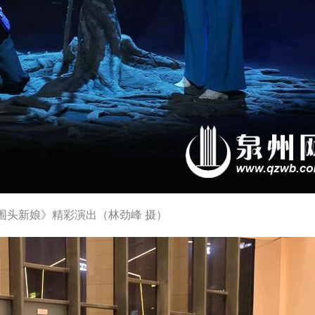
围头新娘》精彩演出（林劲峰 摄）