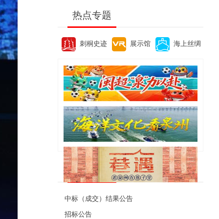
热点专题
刺桐史迹
展示馆
海上丝绸
便民资讯
中标（成交）结果公告
招标公告