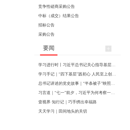
竞争性磋商采购公告
中标（成交）结果公告
招标公告
采购公告
要闻
学习进行时丨习近平总书记关心指导基层党建的故事
学习手记｜“四下基层”践初心 人民至上创伟业
总书记讲述的党史故事｜“半条被子”映照初心
习言道｜“七一”前夕，习近平为何考察一个村级党组织
壹视界·知行记｜巧手绣出幸福路
天天学习｜田间地头的关切