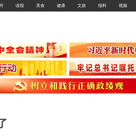
州
读报
美食
健康
文旅
报料
视频
了