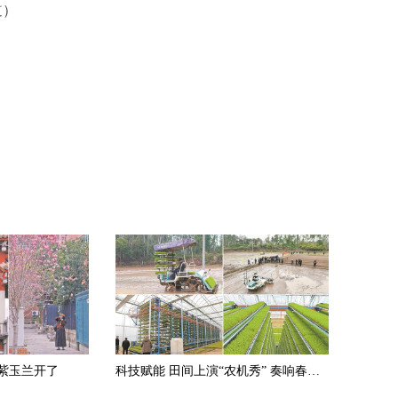
道）
紫玉兰开了
科技赋能 田间上演“农机秀” 奏响春播“进行曲”