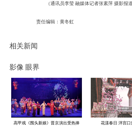
（通讯员李莹 融媒体记者张素萍 摄影报
责任编辑：
黄冬虹
相关新闻
影像 眼界
高甲戏《围头新娘》晋京演出受热捧
花漾春日 泮宫口