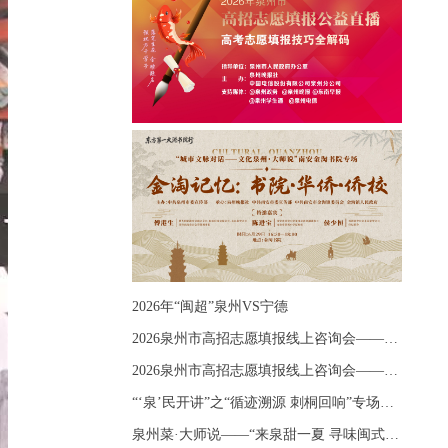
2026年“闽超”泉州VS宁德
2026泉州市高招志愿填报线上咨询会——《出分应急课堂：全流程拆解志愿填报》主题讲座
2026泉州市高招志愿填报线上咨询会——《志愿填报 答疑直播》主题讲座
“‘泉’民开讲”之“循迹溯源 刺桐回响”专场宣讲
泉州菜·大师说——“来泉甜一夏 寻味闽式鲜”上官品牌专场直播