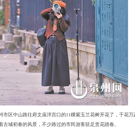
州市区中山路往府文庙泮宫口的11棵紫玉兰花树开花了，千花万
着古城初春的风景，不少路过的市民游客驻足赏花踏春。