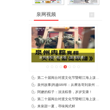
泉网视频
泉州肉粽亮相央视《新闻联播》
第二十届闽台对渡文化节暨蚶江海上泼水节在石狮蚶江启幕
泉州故事|跨越680年：从摩洛哥到泉州 丝路使者“中国行”
阿嬷的粽子：淡淡粽香，岁岁安康！
第二十届闽台对渡文化节暨蚶江海上泼水节在石狮蚶江开幕
来泉甜一夏，寻味闽式鲜