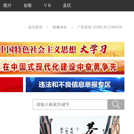
图片
创客
V R
县区
|
|
设为首页
收藏本站
广告宣传 22500139 22500136