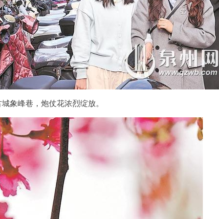
古城象峰巷，炮仗花浓烈绽放。