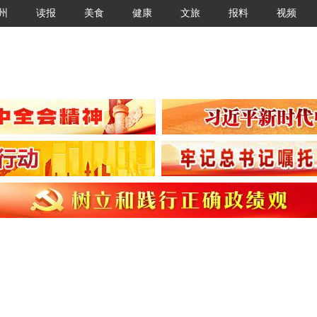
州
读报
美食
健康
文旅
报料
视频