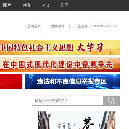
图片
创客
V R
县区
|
|
设为首页
收藏本站
广告宣传 22500139 22500136