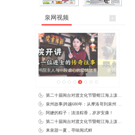
泉网视频
泉州肉粽亮相央视《新闻联播》
第二十届闽台对渡文化节暨蚶江海上泼水节在石狮蚶江启幕
泉州故事|跨越680年：从摩洛哥到泉州 丝路使者“中国行”
阿嬷的粽子：淡淡粽香，岁岁安康！
第二十届闽台对渡文化节暨蚶江海上泼水节在石狮蚶江开幕
来泉甜一夏，寻味闽式鲜