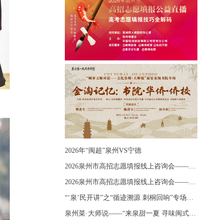
2026年“闽超”泉州VS宁德
2026泉州市高招志愿填报线上咨询会——《出分应急课堂：全流程拆解志愿填报》主题讲座
2026泉州市高招志愿填报线上咨询会——《志愿填报 答疑直播》主题讲座
“‘泉’民开讲”之“循迹溯源 刺桐回响”专场宣讲
泉州菜·大师说——“来泉甜一夏 寻味闽式鲜”上官品牌专场直播