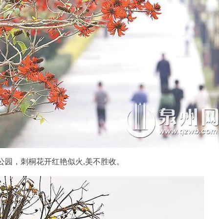
公园，刺桐花开红艳似火,美不胜收。